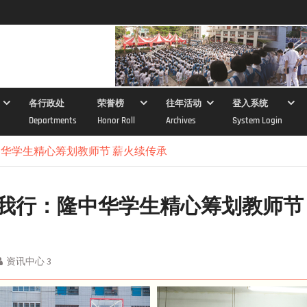
各行政处
荣誉榜
往年活动
登入系统
Departments
Honor Roll
Archives
System Login
华学生精心筹划教师节 薪火续传承
我行：隆中华学生精心筹划教师节
资讯中心 3