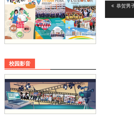
Previous
恭贺男
navigatio
post:
校园影音