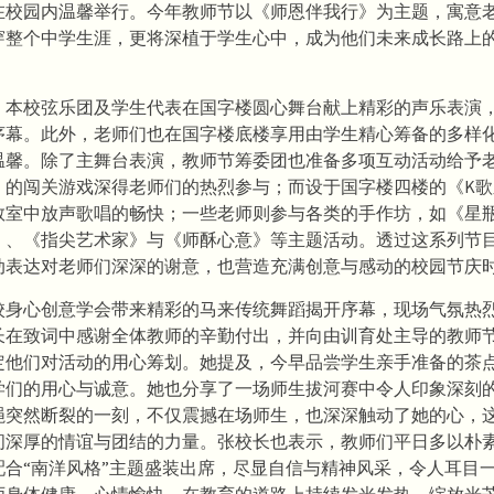
在校园内温馨举行。今年教师节以《师恩伴我行》为主题，寓意
穿整个中学生涯，更将深植于学生心中，成为他们未来成长路上
，本校弦乐团及学生代表在国字楼圆心舞台献上精彩的声乐表演
序幕。此外，老师们也在国字楼底楼享用由学生精心筹备的多样
温馨。除了主舞台表演，教师节筹委团也准备多项互动活动给予
》的闯关游戏深得老师们的热烈参与；而设于国字楼四楼的《K歌
教室中放声歌唱的畅快；一些老师则参与各类的手作坊，如《星
》、《指尖艺术家》与《师酥心意》等主题活动。透过这系列节
动表达对老师们深深的谢意，也营造充满创意与感动的校园节庆
校身心创意学会带来精彩的马来传统舞蹈揭开序幕，现场气氛热
长在致词中感谢全体教师的辛勤付出，并向由训育处主导的教师
定他们对活动的用心筹划。她提及，今早品尝学生亲手准备的茶
学们的用心与诚意。她也分享了一场师生拔河赛中令人印象深刻
绳突然断裂的一刻，不仅震撼在场师生，也深深触动了她的心，
间深厚的情谊与团结的力量。张校长也表示，教师们平日多以朴
配合“南洋风格”主题盛装出席，尽显自信与精神风采，令人耳目