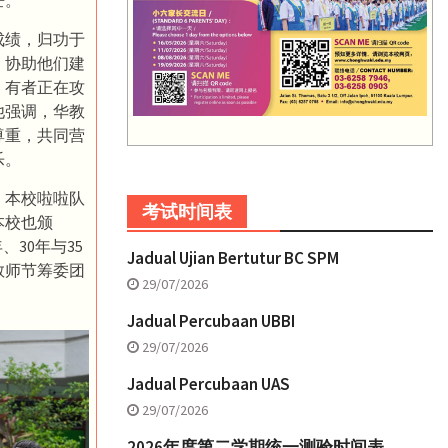
芒。
成绩，归功于
，协助他们建
，有者正在攻
他强调，华教
尊重，共同营
乐。
。本校啦啦队
考试时间表
本校也颁
、30年与35
Jadual Ujian Bertutur BC SPM
教师节筹委团
29/07/2026
Jadual Percubaan UBBI
29/07/2026
Jadual Percubaan UAS
29/07/2026
2026年度第二学期统一测验时间表