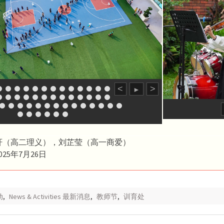
<
>
►
轩（高二理义），刘芷莹（高一商爱）
25年7月26日
动
,
News & Activities 最新消息
,
教师节
,
训育处