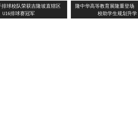
Next
子排球校队荣获吉隆坡直辖区
隆中华高等教育展隆重登场
n
post:
U16排球赛冠军
校助学生规划升学