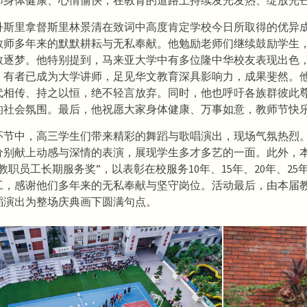
师身体健康、心情愉快，在教育的道路上持续发光发热、绽放光
丹斯里拿督斯里林景清在致词中高度肯定学校今日所取得的优异
教师多年来的默默耕耘与无私奉献。他勉励老师们继续鼓励学生
敢逐梦。他特别提到，马来亚大学中有多位隆中华校友表现出色
，有者已成为大学讲师，足见华文教育深具影响力，成果斐然。
代相传、持之以恒，绝不轻言放弃。同时，他也呼吁各族群彼此
的社会氛围。最后，他祝愿大家身体健康、万事如意，教师节快
环节中，高三学生们带来精彩的舞蹈与歌唱演出，现场气氛热烈
分别献上动感与深情的表演，展现学生多才多艺的一面。此外，
度教职员工长期服务奖”，以表彰在校服务10年、15年、20年、25年
工，感谢他们多年来的无私奉献与坚守岗位。活动最后，由本届
蹈演出为整场庆典画下圆满句点。