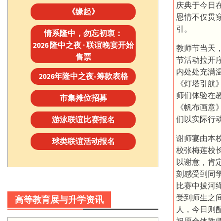
庆典于今日
《缘起》
恩情不仅贯
引。
情系隆中，勿忘初衷：
2026 隆中之夜 · 联谊晚宴开始
教师节当天
售票
节活动拉开
内处处充满
2026年隆中之夜-筹款表格
《灯塔引航
师们体验在
市集摊位招募
《帆布画意
们以实际行
游泳联谊比赛报名
谢师宴由本
球类联谊活动报名
校张梅莲校
以谢意，肯
刻感受到同
比赛中拔河
受到师生之
高等教育展与升学资讯
人，今日则