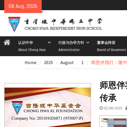
Skip
08 Aug, 2026
to
content
Home
认识中华
行政与办学方针
董事会阵容
About Chong Hwa
Administrator
Board of Governors
Home
2025
August
1
师恩伴我行：隆中
师恩伴
传承
01/08/2025