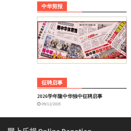
中华剪报
征聘启事
2026学年隆中华独中征聘启事
09/12/2025