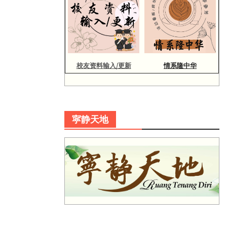
校友资料输入/更新
情系隆中华
寜静天地