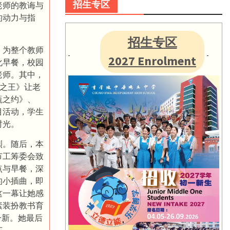
招生专区
老师的教诲与
的动力与指
招生专区
，为整个教师
2027 Enrolment
化早餐，校园
老师。其中，
之王》让老
瓶之约》、
目活动，学生
时光。
烈。随后，本
节工筹委会致
点与早餐，深
的小插曲，即
这一幕让她感
素装扮教书育
一新。她最后