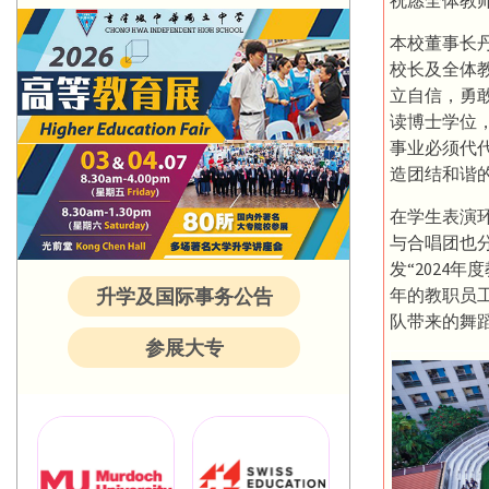
祝愿全体教
本校董事长
校长及全体
立自信，勇
读博士学位
事业必须代
造团结和谐
在学生表演
与合唱团也
发“2024年
升学及国际事务公告
年的教职员
队带来的舞
参展大专