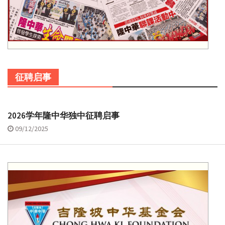
征聘启事
2026学年隆中华独中征聘启事
09/12/2025