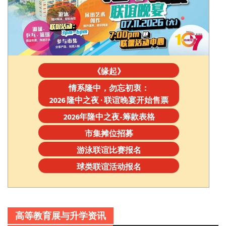
《缘起》
情系隆中，勿忘初衷：
2026 隆中之夜 · 联谊晚宴开始售票
2026年隆中之夜-筹款表格
市集摊位招募
游泳联谊比赛报名
球类联谊活动报名
高等教育展与升学资讯