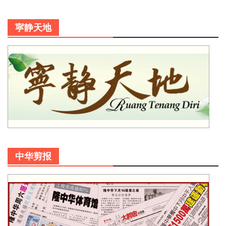
寜静天地
中华剪报