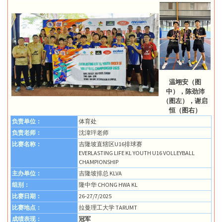
温翊安（图
中），陈劲沛
（图左），谢启
恒（图右）
负责单位：
体育处
负责老师：
沈湋玶老师
比赛名称：
吉隆坡直辖区U16排球赛
EVERLASTING LIFE KL YOUTH U16 VOLLEYBALL
CHAMPIONSHIP
主办单位：
吉隆坡排总 KLVA
组别：
隆中华 CHONG HWA KL
比赛日期：
26-27/7/2025
比赛地点：
拉曼理工大学 TARUMT
成绩表现：
冠军