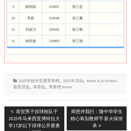
9
陈凯阳
230057
初三忠
10
李蔚
230286
初三廉
11
刘浚氻
230503
初三勤
12
林胜捷
230865
初三德
2025年校外竞赛荣誉榜
,
2025年活动
,
News & Activities
最新消息
,
体育处
,
荣誉榜 Honor
Post
Previous
Next
恭贺男子排球校队于
师恩伴我行：隆中华学生
navigation
post:
post:
2025年马来西亚博特拉大
精心筹划教师节 薪火续传
学17岁以下排球公开赛勇
承