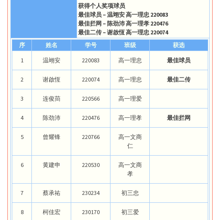
获得个人奖项球员
最佳球员 – 温翊安 高一理忠 220083
最佳拦网 – 陈劲沛 高一理孝 220476
最佳二传 – 谢啟恆 高一理忠 220074
序
姓名
学号
班级
获选
1
温翊安
220083
高一理忠
最佳球员
2
谢啟恆
220074
高一理忠
最佳二传
3
连俊茼
220566
高一理爱
4
陈劲沛
220476
高一理孝
最佳拦网
5
曾耀锋
220766
高一文商
仁
6
黄建申
220530
高一文商
孝
7
蔡承祐
230234
初三忠
8
柯佳宏
230170
初三爱