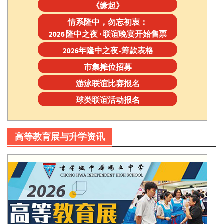
《缘起》
情系隆中，勿忘初衷：
2026 隆中之夜 · 联谊晚宴开始售票
2026年隆中之夜-筹款表格
市集摊位招募
游泳联谊比赛报名
球类联谊活动报名
高等教育展与升学资讯