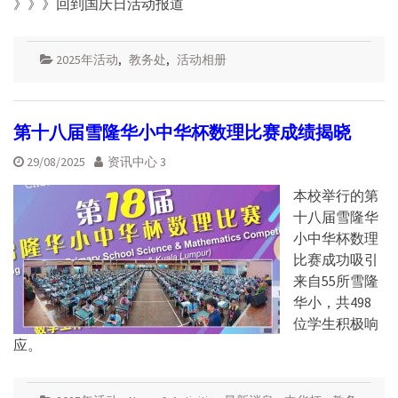
》》》回到国庆日活动报道
2025年活动
,
教务处
,
活动相册
第十八届雪隆华小中华杯数理比赛成绩揭晓
29/08/2025
资讯中心 3
本校举行的第
十八届雪隆华
小中华杯数理
比赛成功吸引
来自55所雪隆
华小，共498
位学生积极响
应。