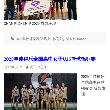
CHAMPIONSHIP 2025 成绩表现
2025年校外竞赛荣誉榜
,
体育处
,
荣誉榜 Honor
2025年佳得乐全国高中女子U16篮球锦标赛
27/08/2025
资讯中心 3
2025年佳得乐
全国高中篮球
锦标赛 成绩表
现