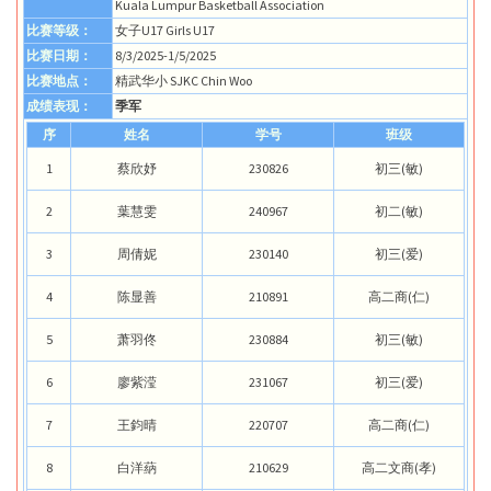
Kuala Lumpur Basketball Association
比赛等级：
女子U17 Girls U17
比赛日期：
8/3/2025-1/5/2025
比赛地点：
精武华小 SJKC Chin Woo
成绩表现：
季军
序
姓名
学号
班级
1
蔡欣妤
230826
初三(敏)
2
葉慧雯
240967
初二(敏)
3
周倩妮
230140
初三(爱)
4
陈显善
210891
高二商(仁)
5
萧羽佟
230884
初三(敏)
6
廖紫滢
231067
初三(爱)
7
王鈞晴
220707
高二商(仁)
8
白洋蒳
210629
高二文商(孝)