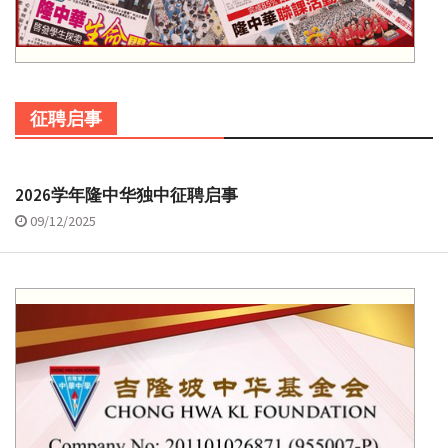
征聘启事
2026学年隆中华独中征聘启事
09/12/2025