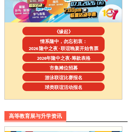
《缘起》
情系隆中，勿忘初衷：
2026 隆中之夜 · 联谊晚宴开始售票
2026年隆中之夜-筹款表格
市集摊位招募
游泳联谊比赛报名
球类联谊活动报名
高等教育展与升学资讯