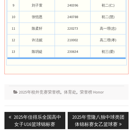
9
刘子萱
240396
初二(仁)
10
张恺恩
240788
初二(慧)
11
陈柔轩
220273
高一理(忠)
12
许洁妮
210002
高二理(孝)
13
陈玥緹
230634
初三(爱)
2025年校外竞赛荣誉榜
,
体育处
,
荣誉榜 Honor
Post
Previous
Next
2025年佳得乐全国高中
2025年雪隆八独中球类团
navigation
post:
post:
女子U16篮球锦标赛
体锦标赛女乙篮球赛