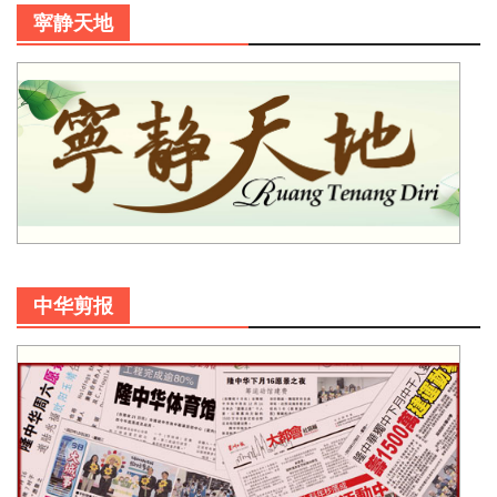
寜静天地
中华剪报