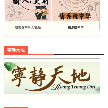
校友资料输入/更新
情系隆中华
寜静天地