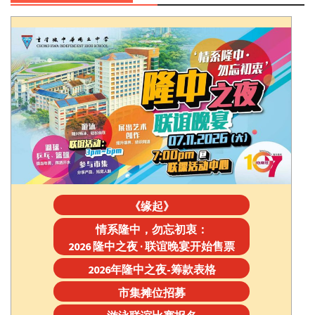
《缘起》
情系隆中，勿忘初衷：
2026 隆中之夜 · 联谊晚宴开始售票
2026年隆中之夜-筹款表格
市集摊位招募