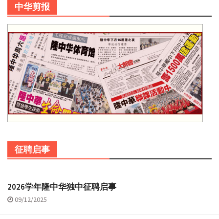
中华剪报
征聘启事
2026学年隆中华独中征聘启事
09/12/2025