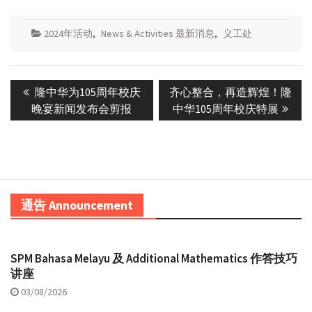
2024年活动
,
News & Activities 最新消息
,
义工处
Post
Previous
Next
隆中华为105周年校庆
齐心整合，再造辉煌！隆
navigation
post:
post:
晚宴新闻发布会剪报
中华105周年校庆特展
通告 Announcement
SPM Bahasa Melayu 及 Additional Mathematics 作答技巧
讲座
03/08/2026