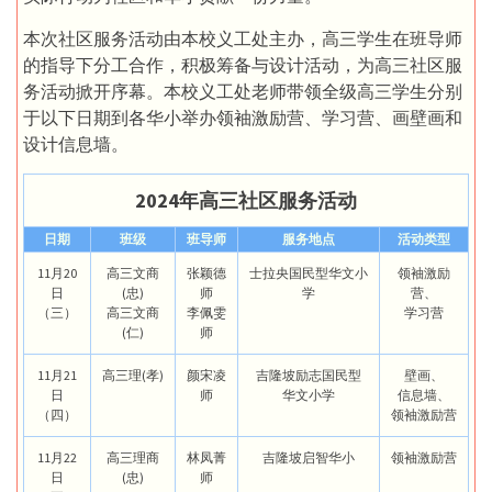
本次社区服务活动由本校义工处主办，高三学生在班导师
的指导下分工合作，积极筹备与设计活动，为高三社区服
务活动掀开序幕。本校义工处老师带领全级高三学生分别
于以下日期到各华小举办领袖激励营、学习营、画壁画和
设计信息墙。
2024年高三社区服务活动
日期
班级
班导师
服务地点
活动类型
11月20
高三文商
张颖德
士拉央国民型华文小
领袖激励
日
(忠)
师
学
营、
（三）
高三文商
李佩雯
学习营
(仁)
师
11月21
高三理(孝)
颜宋凌
吉隆坡励志国民型
壁画、
日
师
华文小学
信息墙、
（四）
领袖激励营
11月22
高三理商
林凤菁
吉隆坡启智华小
领袖激励营
日
(忠)
师