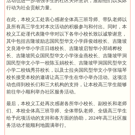
活动也进一步增强学生的社区关怀意识，激励他们以实际
行动为社会贡献力量。
在此，本校义工处衷心感谢全体高三班导师、带队老师以
及所有高三学生对本次活动的积极参与和付出。同时，本
校义工处谨代表隆中华对以下各华小校长致以诚挚谢意，
其中包括吉隆坡励志国民型华文小学薛俊雄校长、吉隆坡
文良港中华小学庄日雄校长、吉隆坡启智华小郑靖桦校
长、吉隆坡民众国民型华文小学张金燕校长、吉隆坡甲洞
国民型华文小学一校陈玉娟校长、吉隆坡甲洞国民型华文
小学二校钱秀芬校长，以及士拉央国民型华文小学张瑞琴
校长接受本校的邀请让高三学生在华小举办活动。这项活
动也得到校长们和三大机构的支持，让本校高三学生能够
前往华小顺利举办社区服务活动。
最后，本校义工处再次感谢各所华小校长、副校长和老师
们、本校全体高三班导师、全体带队老师、全级高三学生
给予此项活动的支持和各方面的协助，2024年高三社区服
务活动才能顺利地圆满举行。