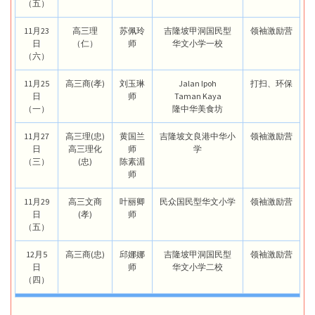
（五）
11月23
高三理
苏佩玲
吉隆坡甲洞国民型
领袖激励营
日
（仁）
师
华文小学一校
（六）
11月25
高三商(孝)
刘玉琳
Jalan Ipoh
打扫、环保
日
师
Taman Kaya
（一）
隆中华美食坊
11月27
高三理(忠)
黄国兰
吉隆坡文良港中华小
领袖激励营
日
高三理化
师
学
（三）
(忠)
陈素湄
师
11月29
高三文商
叶丽卿
民众国民型华文小学
领袖激励营
日
(孝)
师
（五）
12月5
高三商(忠)
邱娜娜
吉隆坡甲洞国民型
领袖激励营
日
师
华文小学二校
（四）