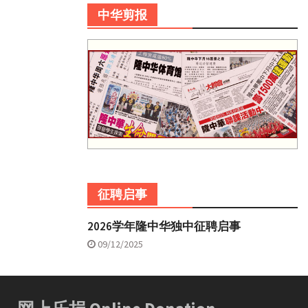
中华剪报
征聘启事
2026学年隆中华独中征聘启事
09/12/2025