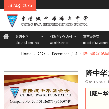
Skip
08 Aug, 2026
to
content
Home
认识中华
行政与办学方针
董事会阵容
About Chong Hwa
Administrator
Board of Governors
Home
2024
December
4
隆中华为105
隆中华
04/12/2024
【隆中华
.