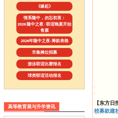
《缘起》
情系隆中，勿忘初衷：
2026 隆中之夜 · 联谊晚宴开始
售票
2026年隆中之夜-筹款表格
市集摊位招募
游泳联谊比赛报名
球类联谊活动报名
.
.
【东方日
高等教育展与升学资讯
校募款建