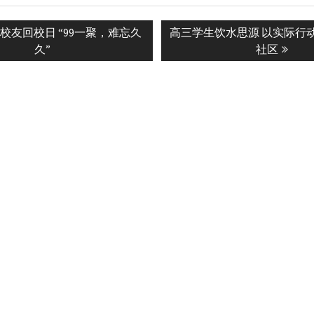
Next
校友回校日 “99一聚，难忘久
高三学生饮水思源 以实际行
n
post:
久”
社区