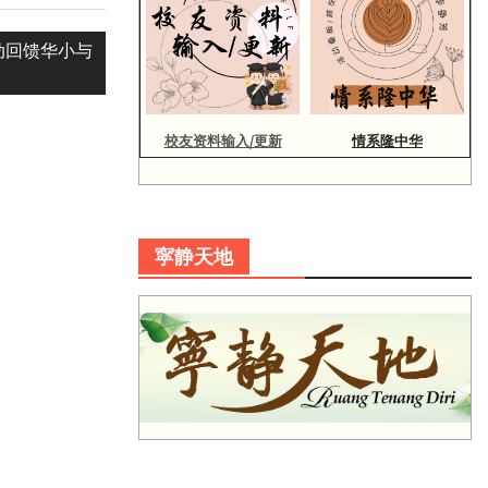
动回馈华小与
校友资料输入/更新
情系隆中华
寜静天地