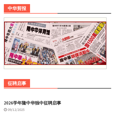
中华剪报
征聘启事
2026学年隆中华独中征聘启事
09/12/2025