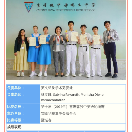
负责单位：
英文组及学术竞赛处
负责老师：
林义胜, Sabrina Rayaroth, Munisha Diong
Ramachandran
比赛名称：
第十届（2024年）雪隆森独中英语论坛赛
主办单位：
雪隆华校董事会联合会
比赛等级：
区域赛
成绩表现