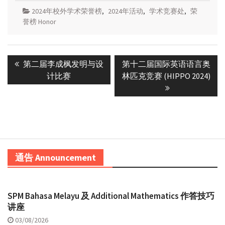
2024年校外学术荣誉榜
,
2024年活动
,
学术竞赛处
,
荣
誉榜 Honor
Post
Previous
Next
第二届李成枫发明与设
第十二届国际英语语言奥
navigation
post:
post:
计比赛
林匹克竞赛 (HIPPO 2024)
通告 Announcement
SPM Bahasa Melayu 及 Additional Mathematics 作答技巧
讲座
03/08/2026