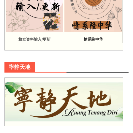
校友资料输入/更新
情系隆中华
寜静天地