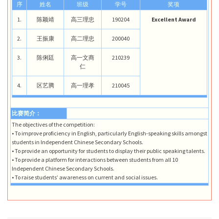
序
姓名
班级
学号
奖项
1.
陈颖靖
高三理忠
190204
Excellent Award
2.
王振康
高二理忠
200040
3.
陈俐廷
高一文商
210239
仁
4.
区艺腾
高一理孝
210045
比赛简介：
The objectives of the competition:
• To improve proficiency in English, particularly English-speaking skills amongst
students in Independent Chinese Secondary Schools.
• To provide an opportunity for students to display their public speaking talents.
• To provide a platform for interactions between students from all 10
Independent Chinese Secondary Schools.
• To raise students’ awareness on current and social issues.