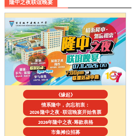
隆中之夜联谊晚宴
《缘起》
情系隆中，勿忘初衷：
2026 隆中之夜 · 联谊晚宴开始售票
2026年隆中之夜-筹款表格
市集摊位招募