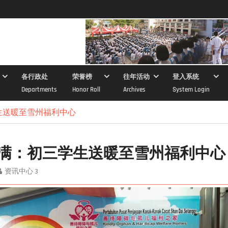
各行政处
荣誉榜
往年活动
登入系统
Departments
Honor Roll
Archives
System Login
生送暖至雪州福利中心
满：初三学生送暖至雪州福利中心
资讯中心 3