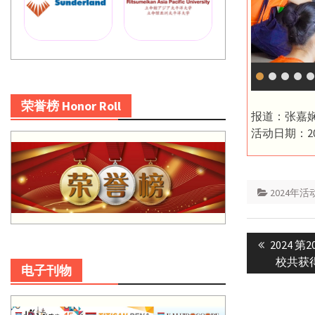
荣誉榜 Honor Roll
报道：张嘉
活动日期：20
2024年活
Post
Previous
2024 
navigatio
post:
校共获得 
电子刊物