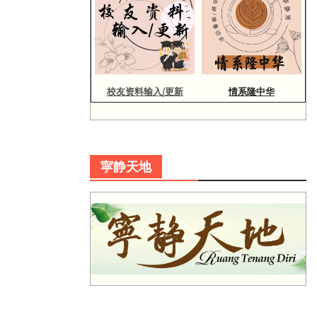
校友资料输入/更新
情系隆中华
寜静天地