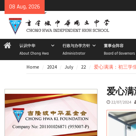
Skip
08 Aug, 2026
to
content
Home
认识中华
行政与办学方针
董事会阵容
About Chong Hwa
Administrator
Board of Governors
Home
2024
July
22
爱心满满：初三学
爱心满
22/07/2024