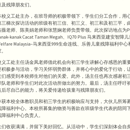
童及残障朋友们。
本校义工处主办，在班导师的积极带领下，学生们分工合作，用
第三梯次探访活动的班级有初三信、初三义、初三和及初三平，
薇老师、陈美娟老师和张慧娴老师负责带领。此次探访地点为Pus
 Kanak-kanak Cacat Taman Megah、IQ70 Plus 马来西亚建安
v Welfare Malaysia–马来西亚999生命连线、乐善儿童残障福利
家。
校义工处主任汤金凤老师借此机会向初三学生讲解心存感恩的重
要积极参与活动，学习关怀弱势群体，并将心中的爱化于行动，
友们感受到本校师生对他们的关爱。此外，汤主任也再次感谢初
带队老师和学生们对此次活动所做出的努力。最后，汤主任呼吁
点后尽自己的能力，将关爱传递给孩童与残障朋友们。
亦获本校全体教职员和初三学生的积极响应与支持，大伙儿所筹
残障福利中心。本校所募集的物资与善款在班级学生代表的陪同
残障福利中心负责人。
生们收获满满，并留下美好回忆。从活动中，学生们深刻体会自