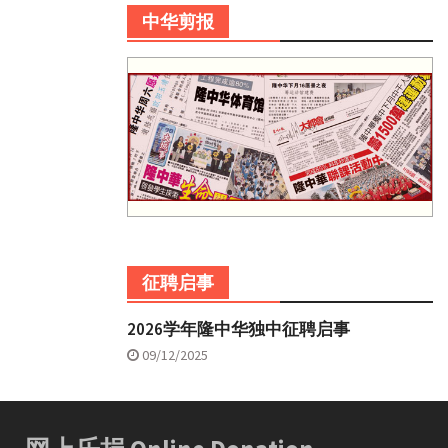
中华剪报
征聘启事
2026学年隆中华独中征聘启事
09/12/2025