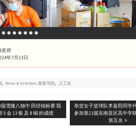
娴老师
24年7月13日
动
,
News & Activities 最新消息
,
义工处
Next
第20届雪隆八独中 田径锦标赛 我
恭贺女子篮球队李嘉熙同学
n
post:
5 金 13 银 及 8 铜 的成绩
参加第13届东南亚区高中学
第五名