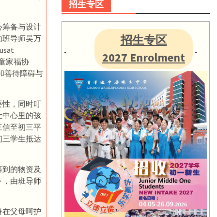
招生专区
心筹备与设计
招生专区
由班导师吴万
at
2027 Enrolment
智障儿童家福协
中心和善待障碍与
要性，同时叮
让中心里的孩
三信至初三平
初三学生抵达
募到的物资及
下，由班导师
身在父母呵护