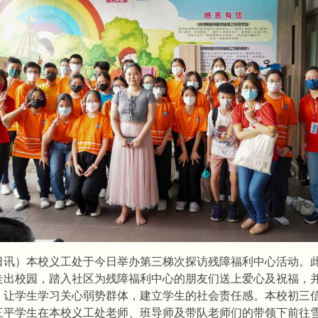
3日讯）本校义工处于今日举办第三梯次探访残障福利中心活动。
走出校园，踏入社区为残障福利中心的朋友们送上爱心及祝福，
，让学生学习关心弱势群体，建立学生的社会责任感。本校初三
三平学生在本校义工处老师、班导师及带队老师们的带领下前往