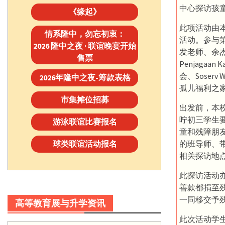
中心探访孩
《缘起》
此项活动由
情系隆中，勿忘初衷：
活动。参与
2026 隆中之夜 · 联谊晚宴开始
发老师、余杰
售票
Penjagaan
会、Soser
2026年隆中之夜-筹款表格
孤儿福利之
市集摊位招募
出发前，本
咛初三学生
游泳联谊比赛报名
童和残障朋
的班导师、
球类联谊活动报名
相关探访地
此探访活动
善款都捐至
一同移交予
高等教育展与升学资讯
此次活动学