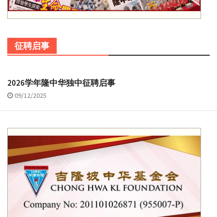
征聘启事
2026学年隆中华独中征聘启事
09/12/2025