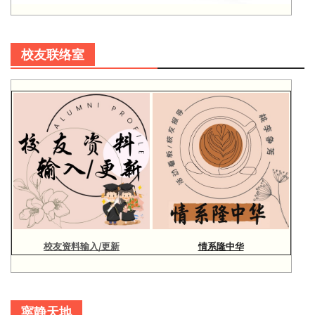
校友联络室
校友资料输入/更新
情系隆中华
寜静天地