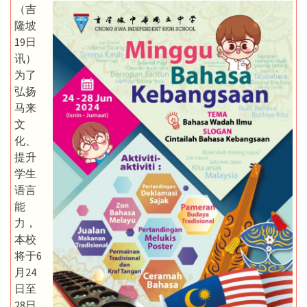
（吉
隆坡
19日
讯）
为了
弘扬
马来
文
化、
提升
学生
语言
能
力，
本校
将于6
月24
日至
28日