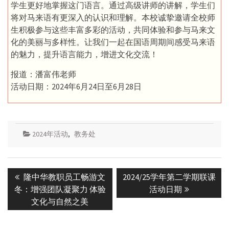
学生更好地掌握这门语言。通过高级讲师的讲解，学生们
将对马来语有更深入的认识和理解。本校诚挚邀请全校师
生积极参与这些丰富多彩的活动，共同体验和参与马来文
化的美丽与多样性。让我们一起在国语周期间感受马来语
的魅力，提升语言能力，增进文化交流！
报道：潘富伟老师
活动日期：2024年6月24日至6月28日
2024年活动
,
教务处
Post
Previous
Next
隆中华教职员工畅游文
2024/25学年第二学期联课
navigation
post:
post:
冬：增强团队凝聚力 体验
活动日期
文化与自然之美