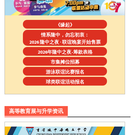
《缘起》
情系隆中，勿忘初衷：
2026 隆中之夜 · 联谊晚宴开始售票
2026年隆中之夜-筹款表格
市集摊位招募
游泳联谊比赛报名
球类联谊活动报名
高等教育展与升学资讯