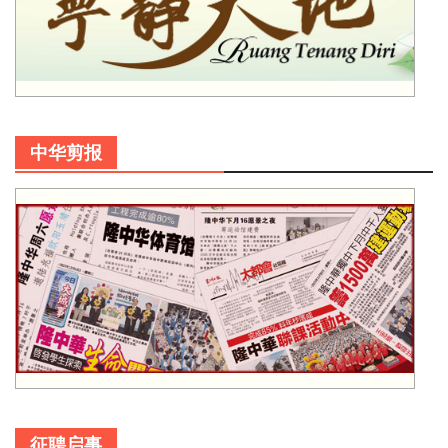
中华剪报
征聘启事