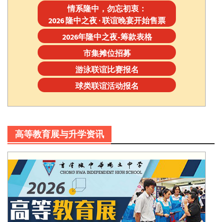
情系隆中，勿忘初衷：
2026 隆中之夜 · 联谊晚宴开始售票
2026年隆中之夜-筹款表格
市集摊位招募
游泳联谊比赛报名
球类联谊活动报名
高等教育展与升学资讯