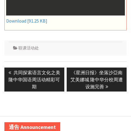
Download [91.25 KB]
联课活动处
Post
Previous
Next
共同探索语言文化之美
《星洲日报》坐落沙亞南
navigation
post:
post:
隆中华国语周活动精彩可
艾美娜城 隆中华分校周遭
期
设施完善
通告 Announcement