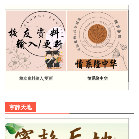
校友资料输入/更新
情系隆中华
寜静天地