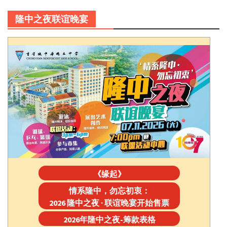
隆中之夜联谊晚宴
《缘起》
情系隆中，勿忘初衷：
2026 隆中之夜 · 联谊晚宴开始售票
2026年隆中之夜-筹款表格