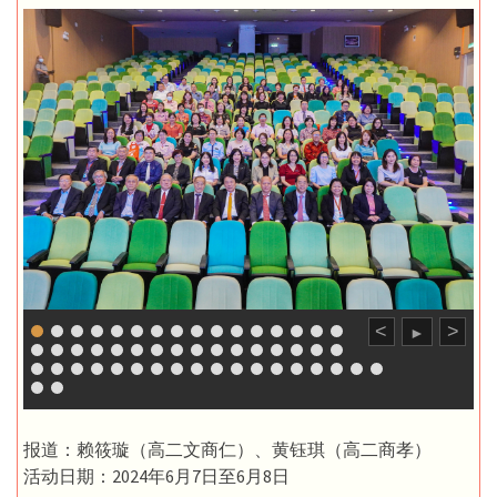
<
>
►
报道：赖筱璇（高二文商仁）、黄钰琪（高二商孝）
活动日期：2024年6月7日至6月8日