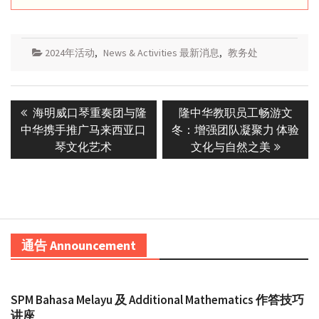
2024年活动
,
News & Activities 最新消息
,
教务处
Post
Previous
Next
海明威口琴重奏团与隆
隆中华教职员工畅游文
navigation
post:
post:
中华携手推广马来西亚口
冬：增强团队凝聚力 体验
琴文化艺术
文化与自然之美
通告 Announcement
SPM Bahasa Melayu 及 Additional Mathematics 作答技巧
讲座