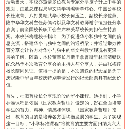
活动当天，本校亦邀请多位教育专家分享孩子升上中学的
规划，由董总课程局华文科学科编辑李玮心、中国公学校
长杜淑菁、八打灵精武华小校长何玉兰、副校长张佐燕、
隆中华华文科主任苏佩玲以及华文科教师谢宇恒担任分享
嘉宾；前全国校长职工会主席林美琴校长则担任主持嘉
宾。本校张梅莲校长指出，为了促进华小和独中之间的信
息交流，搭建华小与独中之间的沟通桥梁；并通过举办教
育分享会让各方对华小与独中的华文科教学现况有更深一
层的了解。随后，本校董事长丹斯里拿督斯里林景清赠送
纪念品予本次教育分享会的主持人与分享人，并由张梅莲
校长陪同见证。值得一提的是，本次赠送的纪念品是为了
庆祝隆中华百年校庆特别申请发行的纪念邮票具有纪念价
值。
首先，杜淑菁校长分享现阶段的华小课程。她提到，小学
标准课程是依据《国家教育哲理》设定的，旨在全面培养
学生的智力、精神、情感和体魄。《国家教育哲理》指
出，教育的目的是培养各方面均衡发展的学生。为了实现
这一目标，“小学标准课程”将教育的主要方面归纳为六大