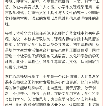
领域，即交际、精神、态度和道德价值、人文、科学与工
艺、体健与美育以及个人才能。小学华文课程采用第一语
言教学模式，注重语文的工具性与人文性的统一，强调语
文科技的掌握、语感的发展以及思维和信息处理技能的训
练。
接着，本校华文科主任苏佩玲老师简介华文独中的初中课
程。她说，本校实行双轨制，课程内容结合独中与政府的
课纲，旨在协助学生应对两类公共考试。初中课程的目标
是培养学生对生活和生命的积极态度和正面价值观，同时
营造一个让学生了解我国各民族语言、文化和宗教的学习
环境。此外，课程也引导学生尊重多元文化、认同国家并
拓展全球视野。
李玮心老师则分享道，十年是一个代际周期，因此董总的
课本会根据全国的实时发展和趋势作出更新。他们希望培
养的孩子能够终身学习、志向坚定、勇于探索、敢于创
新、不惧变化、自信且合群。在语文学习方面，学生将学
会如何学习、阅读和思考，为自主学习奠定坚实的基础。
此外，独中课程也强调尊重多元文化、认同国家，并拓展