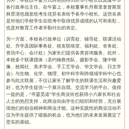
另外，本校以午宴方式特别招待55所华小校长以及隆中华
各行政单位主任。在午宴上，本校董事长丹斯里拿督斯里
林景清也颁发统考生优异名表给予各华小校长。这些名表
是对他们学校学生在统考中取得优异成绩的认可和表彰，
也是对教育工作者辛勤付出的肯定。
另一方面，本校各行政单位（训育处、辅导处、联课活动
处、升学及国际事务处、校友联络室、福利处、舍务处、
资讯中心、会计处）为家长们提供各类咨询服务。此外，
本校多个联课团体（圣约翰救伤队、摄影学会、隆中映
像、校闻社、美术学会、手工艺学会、华文学会、日文学
会）与生物、化学、物理、初中科学和跨领域学科中心也
参与此次联展，不仅让家长了解学生的联课生活和兴趣爱
好，也为学生提供一个展示自我、交流学习的平台。值得
一提的是，“寻鎏觅道”学生商业街也获得小六家长和社会
人士的热烈支持，此商业街由学生们组织和经营，充分展
现他们的创业精神和商业才能。这种实践性的商业活动不
仅为学生提供了锻炼的机会，也为他们的未来发展奠定了
坚实的基础。