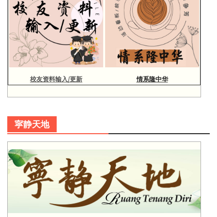
校友资料输入/更新
情系隆中华
寜静天地