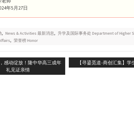
玲老师
24年5月27日
动
,
News & Activities 最新消息
,
升学及国际事务处 Department of Higher St
Affairs
,
荣誉榜 Honor
Next
，感动绽放！隆中华高三成年
【寻鎏觅道-商创汇集】学
n
post:
礼见证亲情