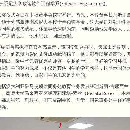
尼大学攻读软件工程学系(Software Engineering)。
颁奖仪式今日在本校董事会议室举行。首先，本校董事长丹斯里
，他十分感激澳洲悉尼大学授予全额奖学金，这无疑是对独中生
谭同学的统考成绩，林董事长深以为荣，同时勉励他先学做人，
学有所成以后，饮水思源，回国贡献。
教育集团首席执行官官有亮表示，谭同学勤奋好学、天赋出类拔萃
机会。他祝贺力彰的父母成功栽培孩子，使力彰得以展翅高飞，
也指出，隆中华凭着优秀的师资，卓越的管理，良好的学习环境
力彰同学的努力成果，不仅是其他同学的学习榜样，也显示国外
秀教育。他相信，力彰同学的未来是光明的。
括澳大利亚驻马使领馆商务处教育业务发展经理斯丽•古娜西兰（S
lan）、悉尼大学马来西亚区经理莉娜塔•罗丝（Renata Rose）；
、锺志强第一副校长、周玉成副校长、升学与国际事务处主任郑
翼鹏。