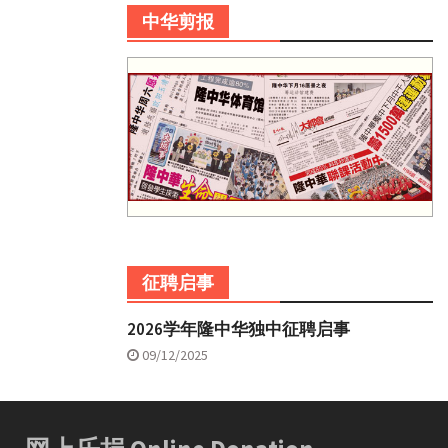
中华剪报
征聘启事
2026学年隆中华独中征聘启事
09/12/2025