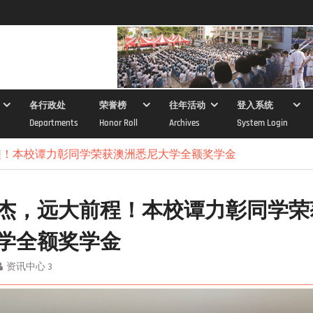
各行政处
荣誉榜
往年活动
登入系统
Departments
Honor Roll
Archives
System Login
程！本校谭力彰同学荣获澳洲悉尼大学全额奖学金
杰，远大前程！本校谭力彰同学荣
学全额奖学金
资讯中心 3