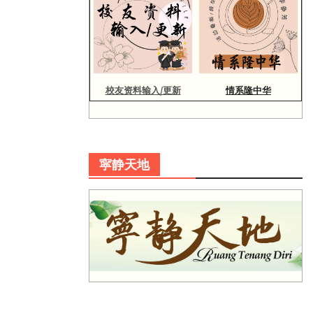
校友资料输入/更新
情系隆中华
寜静天地