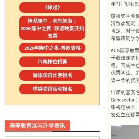
年7月飞往澳洲悉
《缘起》
该校奖学金
情系隆中，勿忘初衷：
清致欢迎词
2026 隆中之夜 · 联谊晚宴开始
肯定。对于
售票
希望谭同学
2026年隆中之夜-筹款表格
AUG国际
千载难逢的
市集摊位招募
程。官先生
优秀学生。
游泳联谊比赛报名
隆中华的优
球类联谊活动报名
出席的嘉宾包
Gunasee
张梅莲校长
发处主任廖
高等教育展与升学资讯