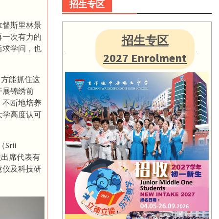
招生专区
拿督斯里林景
再一次有力的
招生专区
后求学问，也
2027 Enrolment
，方能抓住这
开展锦绣前
，不断地培养
大学高度认可
rii
本校出席代表有
慧仪及科技研