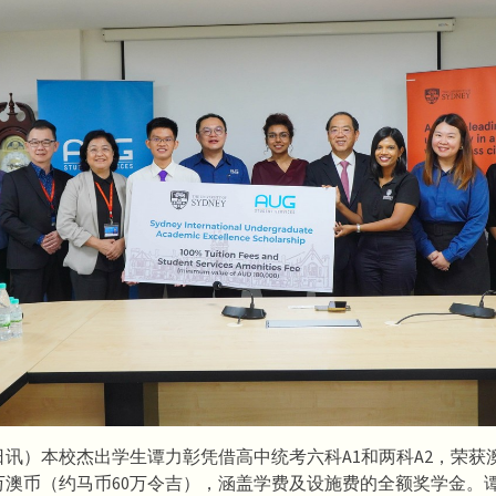
日讯）本校杰出学生谭力彰凭借高中统考六科A1和两科A2，荣获
8万澳币（约马币60万令吉），涵盖学费及设施费的全额奖学金。