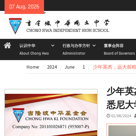
Skip
07 Aug, 2026
to
content
Home
认识中华
行政与办学方针
董事会阵容
About Chong Hwa
Administrator
Board of Governors
Home
2024
June
1
少年英杰，远大前
少年英
悉尼大
01/06/2024