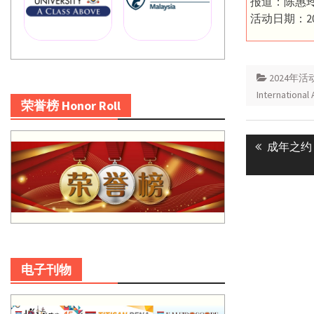
报道：陈惠
活动日期：20
2024年活
International 
荣誉榜 Honor Roll
Post
Previous
成年之约
navigatio
post:
电子刊物