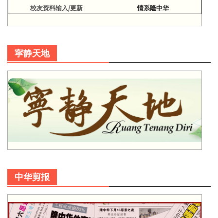
校友资料输入/更新
情系隆中华
寜静天地
中华剪报