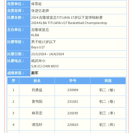
负责单位：
体育处
负责老师：
张进亿老师
比赛名称：
2024 吉隆坡篮总TITIJAYA 17岁以下篮球锦标赛
2024 KLBA TITIJAYA U17 Basketball Championship
主办单位：
吉隆坡篮总
KLBA
比赛等级：
男子组17岁以下
Boys U17
比赛日期：
23/3/2024 – 14/4/2024
比赛地点：
精武华小
SJK (C) CHIN WOO
成绩表现：
殿军
序
姓名
学号
班级
1
刘勇益
230909
初二（敏）
2
黄韦阳
231032
初二（敬）
3
林忝宏
220293
初三（孝）
4
谭浩轩
220610
初三（和）