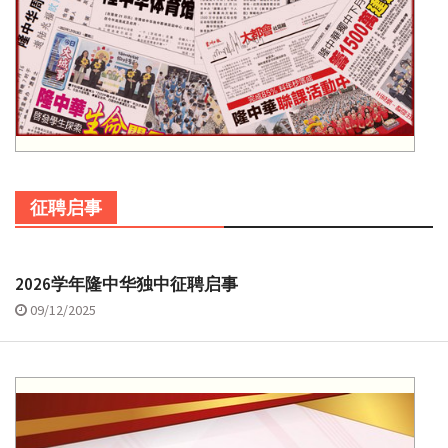
征聘启事
2026学年隆中华独中征聘启事
09/12/2025