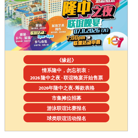
《缘起》
情系隆中，勿忘初衷：
2026 隆中之夜 · 联谊晚宴开始售票
2026年隆中之夜-筹款表格
市集摊位招募
游泳联谊比赛报名
球类联谊活动报名