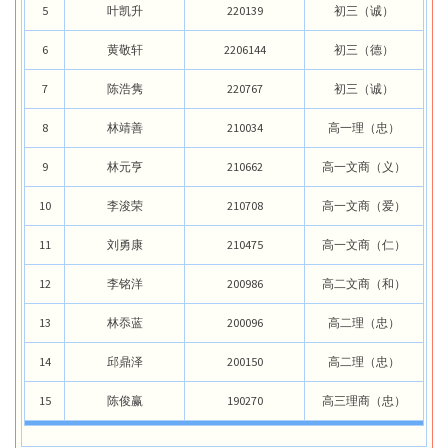
5
叶凯升
220139
初三（诚）
6
黄敬轩
2206144
初三（德）
7
陈浩隽
220767
初三（诚）
8
林靖善
210034
高一理（忠）
9
林元亨
210662
高一文商（义）
10
李浚荣
210708
高一文商（爱）
11
刘勇康
210475
高一文商（仁）
12
李铭洋
200986
高二文商（和）
13
林忝蓝
200096
高二理（忠）
14
邱鼎泽
200150
高二理（忠）
15
陈俊赢
190270
高三理商（忠）