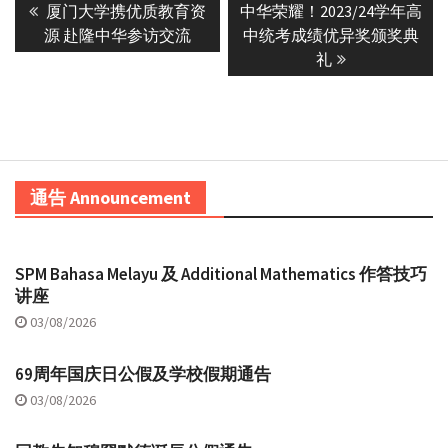
Previous
Next
厦门大学携优质教育资
中华荣耀！2023/24学年高
navigation
post:
post:
源 赴隆中华参访交流
中统考成绩优异奖颁奖典
礼
通告 Announcement
SPM Bahasa Melayu 及 Additional Mathematics 作答技巧
讲座
03/08/2026
69周年国庆日公假及学校假期通告
03/08/2026