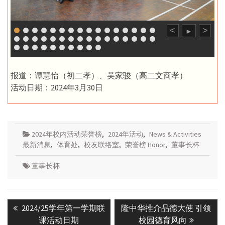
<
>
►
报道：谭慧怡（初二孝）、吴家骏（高二文商孝）
活动日期：2024年3月30日
2024年校内活动荣誉榜
,
2024年活动
,
News & Activities
最新消息
,
体育处
,
校友联络室
,
荣誉榜 Honor
,
董事长杯
董事长杯
Post
Previous
Next
2024/25学年第一学期联
隆中华推介品德大使 引领
navigation
post:
post:
课活动日期
校园德育风向