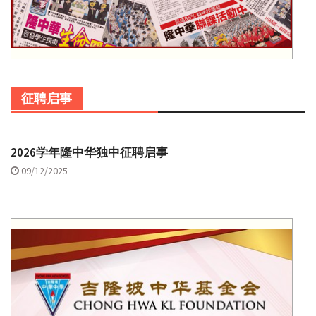
征聘启事
2026学年隆中华独中征聘启事
09/12/2025