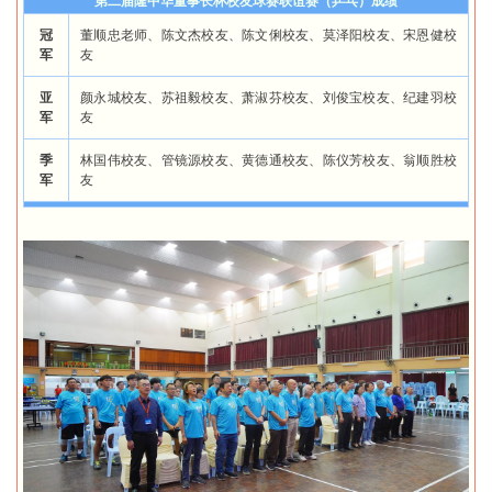
第二届隆中华董事长杯校友球赛联谊赛（乒乓）成绩
冠
董顺忠老师、陈文杰校友、陈文俐校友、莫泽阳校友、宋恩健校
军
友
亚
颜永城校友、苏祖毅校友、萧淑芬校友、刘俊宝校友、纪建羽校
军
友
季
林国伟校友、管镜源校友、黄德通校友、陈仪芳校友、翁顺胜校
军
友