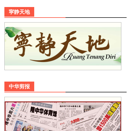
寜静天地
中华剪报