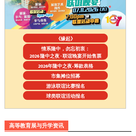
《缘起》
情系隆中，勿忘初衷：
2026 隆中之夜 · 联谊晚宴开始售票
2026年隆中之夜-筹款表格
市集摊位招募
游泳联谊比赛报名
球类联谊活动报名
高等教育展与升学资讯