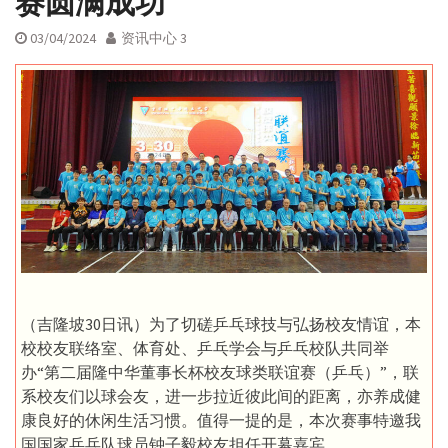
赛圆满成功
03/04/2024
资讯中心 3
（吉隆坡30日讯）为了切磋乒乓球技与弘扬校友情谊，本
校校友联络室、体育处、乒乓学会与乒乓校队共同举
办“第二届隆中华董事长杯校友球类联谊赛（乒乓）”，联
系校友们以球会友，进一步拉近彼此间的距离，亦养成健
康良好的休闲生活习惯。值得一提的是，本次赛事特邀我
国国家乒乓队球员钟子毅校友担任开幕嘉宾。