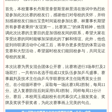
首先，本校董事长丹斯里拿督斯里林景清在致词中热烈欢
迎参加此次比赛的校友们，感谢他们对母校的关怀，并特
别感谢校友们抽出宝贵时间返校参加比赛。林董事长期望
所有参赛者秉持“友谊第一，比赛第二”的体育精神，他强
调此次比赛的主要目的是加强校友间的联系，希望大家在
享受比赛的同时能够加深彼此的了解和情谊。此外，他也
提到待联课活动中心竣工后，将举办更多类型的体育运动
竞赛和大型活动，希望届时校友们能回校参与，共同见证
母校的发展。
本次比赛为男女混合团体公开赛，比赛将进行3场单打及2
场双打，一共有55名选手组成12支队伍参加乒乓盛事。赛
事裁判及技术主任由乒乓学联赛技术主任陆秀英女士担
任。在小组循环赛中，采取每一场比赛3局2胜制，每局11
分。进入复赛阶段后则采用5局3胜制，同样每局11分计
分。赛后，本校周玉成副校长在闭幕仪式上颁发奖金、奖
牌及奖状予获奖者，为此次赛事画上完美的句点。