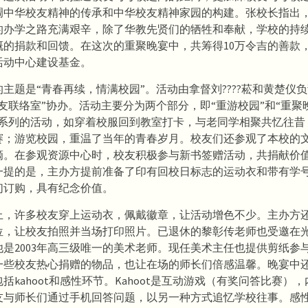
调中华校友精神的传承和中华校友精神家园的构建。张校长指出
的办学之路充满艰辛，除了华教先贤们的牺牲和奉献，学校的持
慨的捐款和回馈。在这次的重聚晚宴中，共筹得10万令吉的善款
活动中心建设基金。
主题是“青春再续，情满校园”。活动由拿督刘????菘和黄楚仪
友联络室”协办。活动主要分为两个部分，即“重游校园”和“重聚晚
一系列的活动，如穿着校服回到教室打卡，与老同学相聚共忆往昔
赛；游览校园，重温了当年的青春岁月。校友们还参观了本校的
滴。在参观资源中心时，校友积极参与新书签赠活动，共捐献价值4
一提的是，主办方提前准备了印有回校日标志的运动衣和带有学
们订购，具有纪念价值。
上，许多校友穿上运动衣，佩戴徽章，让活动增色不少。主办方
位，让校友拍照并当场打印照片。已退休的黎彰传老师也受邀在
他是2003年高三级唯一的美术老师。现任美术主任也提供剪纸参
一些校友热心捐赠的物品，也让在场的师长们倍感温馨。晚宴中
括kahoot和感性环节。Kahoot是互动游戏（有奖问答比赛）
友与师长们通过手机回答问题，以另一种方式追忆学校往事。感