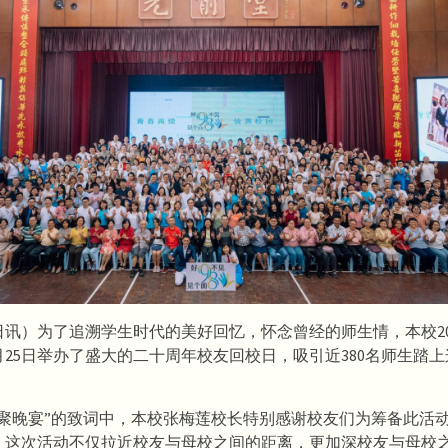
日讯）为了追溯学生时代的美好回忆，怀念曾经的师生情，本校20
月25日举办了盛大的二十周年校友回校日，吸引近380名师生踏
年重聚晚宴”的致词中，本校张梅莲校长特别感谢校友们为筹备此活
，这次活动不仅拉近校友与母校之间的距离，更加深校友与母校