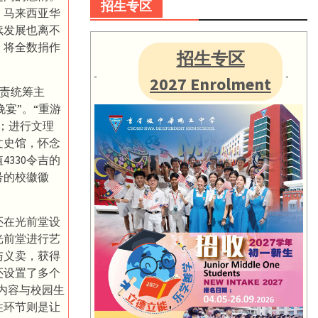
招生专区
，马来西亚华
续发展也离不
，将全数捐作
招生专区
2027 Enrolment
负责统筹主
宴”。“重游
；进行文理
文史馆，怀念
330令吉的
号的校徽徽
还在光前堂设
光前堂进行艺
与义卖，获得
还设置了多个
，内容与校园生
性环节则是让