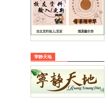
校友资料输入/更新
情系隆中华
寜静天地