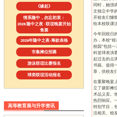
同时，她强
《缘起》
文独立中学
开校友们慷
情系隆中，勿忘初衷：
给本校联课
2026 隆中之夜 · 联谊晚宴开始
售票
今年回校日的
办，本校“校
2026年隆中之夜-筹款表格
校园”包括
市集摊位招募
科篮球表演
起过去的点
游泳联谊比赛报名
书籍。值得
章，供校友
球类联谊活动报名
在重聚晚宴
立了摄影摊
术品义卖。
热烈响应。
高等教育展与升学资讯
特别节目，包
活相关。校