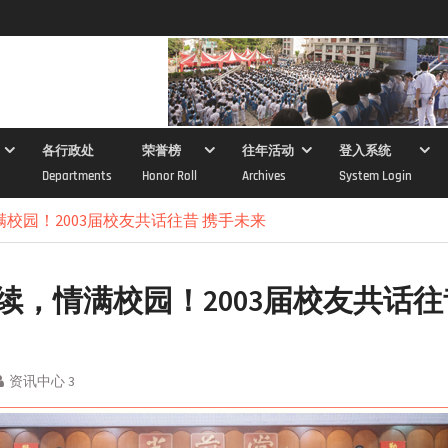
各行政处
荣誉榜
往年活动
登入系统
Departments
Honor Roll
Archives
System Login
校园！2003届校友共话往昔 携手未来
续，情满校园！2003届校友共话往
资讯中心 3