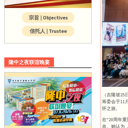
宗旨 | Objectives
信托人 | Trustee
隆中之夜联谊晚宴
（吉隆坡25
筹委会于11
怀之旅。
在“20周
血。她认为