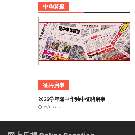
中华剪报
征聘启事
2026学年隆中华独中征聘启事
09/12/2025