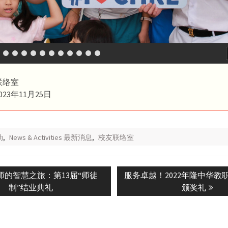
联络室
23年11月25日
动
,
News & Activities 最新消息
,
校友联络室
s
Next
师的智慧之旅：第13届“师徒
服务卓越！2022年隆中华教
n
post:
制”结业典礼
颁奖礼