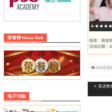
荣誉榜 Honor Roll
报道：校友
活动日期：20
2023年活
Post
Previou
新进教
navigatio
post:
电子刊物