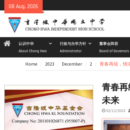
Skip
08 Aug, 2026
to
content
Home
认识中华
行政与办学方针
董事会阵容
About Chong Hwa
Administrator
Board of Governors
Home
2023
December
2
青春再续，情满
青春再
未来
02/12/2023