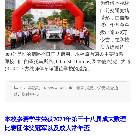
为纾解本校校
门前交通拥堵
情形，由吉隆
坡中华基金会
拨出逾320万
令吉，在学校
后方建设约
800公尺长的新路今日正式启用。本校原有两条主要道路，
即校门口的圣托马斯路(Jalan St Thomas)及大使路淡江大道
(DUKE)下方教师停车场通往学校的道路。
2023年活动
,
News & Activities 最新消息
,
保安及交通
处
,
媒体中心
本校参赛学生荣获2023年第三十八届成大数理
比赛团体奖冠军以及成大常年盃