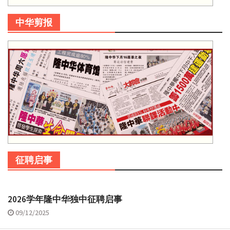
中华剪报
征聘启事
2026学年隆中华独中征聘启事
09/12/2025