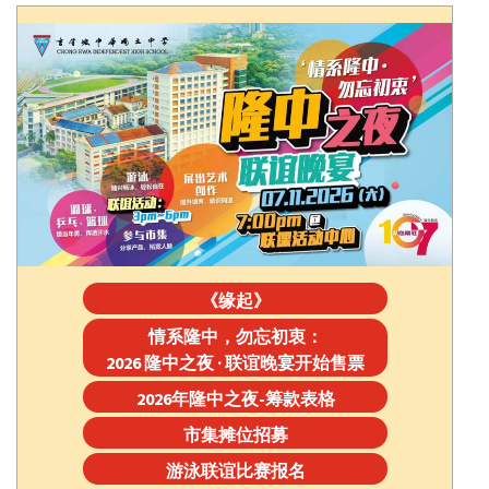
《缘起》
情系隆中，勿忘初衷：
2026 隆中之夜 · 联谊晚宴开始售票
2026年隆中之夜-筹款表格
市集摊位招募
游泳联谊比赛报名