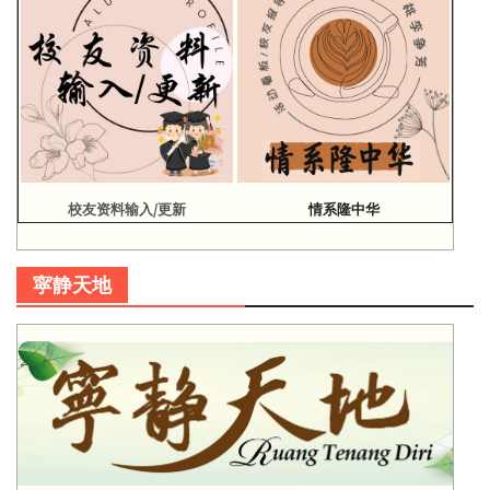
校友资料输入/更新
情系隆中华
寜静天地