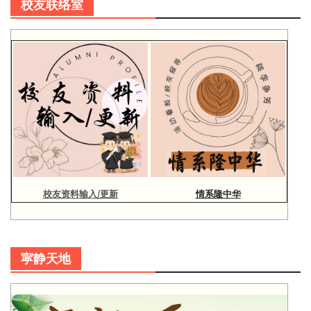
校友联络室
校友资料输入/更新
情系隆中华
寜静天地