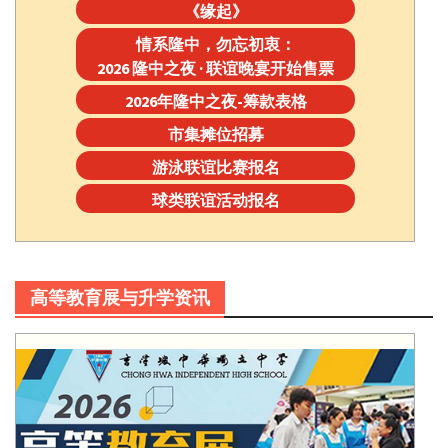
《缘起》
情系隆中，勿忘初衷：
2026 隆中之夜 · 联谊晚宴开始售票
2026年隆中之夜-筹款表格
市集摊位招募
游泳联谊比赛报名
球类联谊活动报名
高等教育展与升学资讯