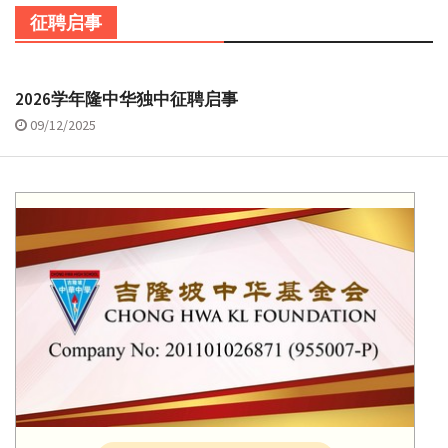
征聘启事
2026学年隆中华独中征聘启事
09/12/2025