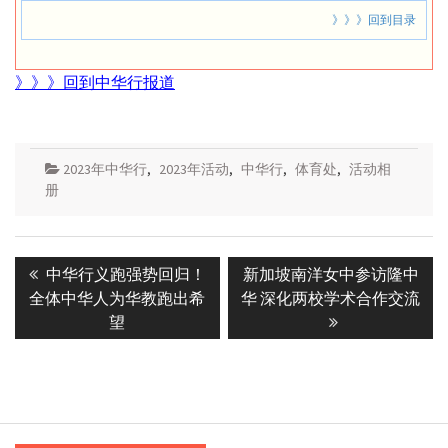
》》》回到目录
》》》回到中华行报道
2023年中华行
,
2023年活动
,
中华行
,
体育处
,
活动相
册
Post
Previous
Next
中华行义跑强势回归！
新加坡南洋女中参访隆中
navigation
post:
post:
全体中华人为华教跑出希
华 深化两校学术合作交流
望