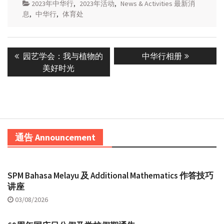
2023年中华行
,
2023年活动
,
News & Activities 最新消
息
,
中华行
,
体育处
Post
Previous
Next
园艺学会：我与植物的
中华行相册
navigation
post:
post:
美好时光
通告 Announcement
SPM Bahasa Melayu 及 Additional Mathematics 作答技巧
讲座
03/08/2026