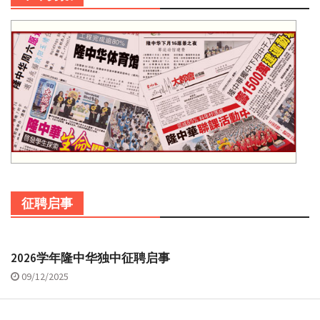
征聘启事
2026学年隆中华独中征聘启事
09/12/2025