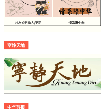
校友资料输入/更新
情系隆中华
寜静天地
中华剪报