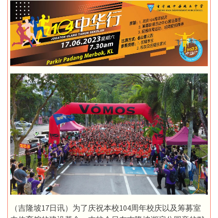
（吉隆坡17日讯）为了庆祝本校104周年校庆以及筹募室