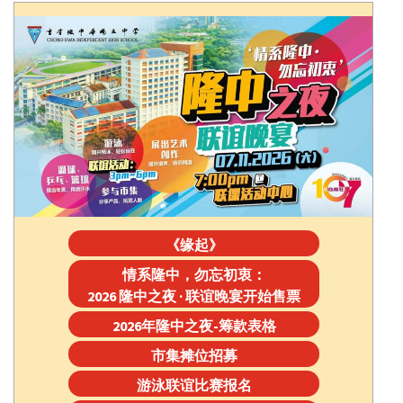
《缘起》
情系隆中，勿忘初衷：
2026 隆中之夜 · 联谊晚宴开始售票
2026年隆中之夜-筹款表格
市集摊位招募
游泳联谊比赛报名