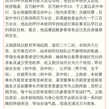
自2019年开始筹办各大类型活动，包括百年校庆义卖会、
校庆晚宴、百万献中华、百万献中华2.0、千人宴以及中华
行，旨在筹建联课活动中心（室内体育馆）兴建经费，目
前中华行已筹得两百万令吉，距离建校基金尚欠一千三百
万令吉，他在此呼吁本校同学持续进行筹款事宜以早日达
到筹款目标。最后，他温馨提醒参赛者务必注意自身健康
和安全。
义跑路线从默布草场起跑，途径二十二站，全程共六公
里。在开幕仪式中，由本校田径校队以节奏明快的歌曲，
带领全体参赛者进行热身操，确保每位参赛者做好充分的
准备及减少受伤机率。此义跑活动共分为六个组别，即在
籍女生组（初中组、高中组）、公开组（男子组、女子
组）、在籍男生组（初中组、高中组）。义跑前，本校董
事长丹斯里拿督斯里林景清、署理董事长丹斯里拿督斯里
颜友才及副董事长丹斯里拿督廖忠华为义跑挥旗，意即义
跑开始。每个站点皆有老师们为参赛选手加油打气。义跑
结束后，由本校啦啦队与身心创意学会联合呈现一系列的
舞蹈串烧表演，带动全场气氛，现场充满活力与青春。