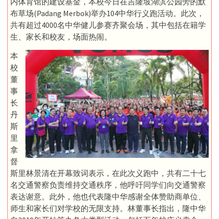
内体育馆的建设基金，本校今日在吉隆坡湖滨公园旁的默
布草场(Padang Merbok)举办104中华行义跑活动。此次，
共有超过4000名中华健儿参赛齐聚会场，其中包括在籍学
生、家长和校友，场面热闹。
本
校
董
事
长
丹
斯
里
拿
督
斯里林景清在开幕致词表示，在此次义跑中，共有二十七
名交通警察负责维持交通秩序，他呼吁同学们向交通警察
表达谢意。此外，他也代表隆中华感谢全体赞助商单位、
师生和家长们对学校的无限支持。林董事长指出，隆中华