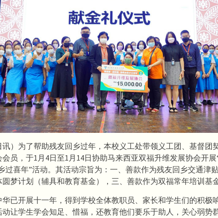
9日讯）为了帮助残友回乡过年，本校义工处带领义工团、基督团
会员，于1月4日至1月14日协助马来西亚双福升维发展协会开展
回乡过喜年”活动。其活动宗旨为：一、善款作为残友回乡交通津
体圆梦计划（辅具和教育基金），三、善款作为双福常年培训基
中华已开展十一年，得到学校全体教职员、家长和学生们的积极
活动让学生学会知足、惜福，还教育他们要乐于助人，关心弱势