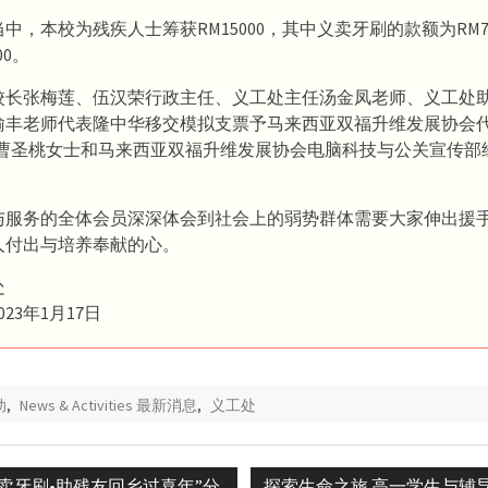
中，本校为残疾人士筹获RM15000，其中义卖牙刷的款额为RM7
00。
校长张梅莲、伍汉荣行政主任、义工处主任汤金凤老师、义工处
瑜丰老师代表隆中华移交模拟支票予马来西亚双福升维发展协会
hia曹圣桃女士和马来西亚双福升维发展协会电脑科技与公关宣传
与服务的全体会员深深体会到社会上的弱势群体需要大家伸出援
人付出与培养奉献的心。
处
23年1月17日
动
,
News & Activities 最新消息
,
义工处
Next
•卖牙刷•助残友回乡过喜年”分
探索生命之旅 高一学生与辅