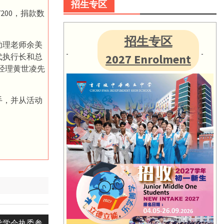
招生专区
200，捐款数
招生专区
助理老师余美
2027 Enrolment
代执行长和总
部经理黄世凌先
手，并从活动
导学会执委参