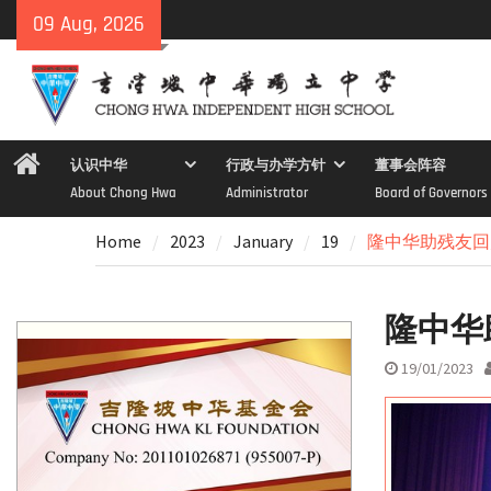
Skip
09 Aug, 2026
to
content
Home
认识中华
行政与办学方针
董事会阵容
About Chong Hwa
Administrator
Board of Governors
Home
2023
January
19
隆中华助残友回
隆中华
19/01/2023