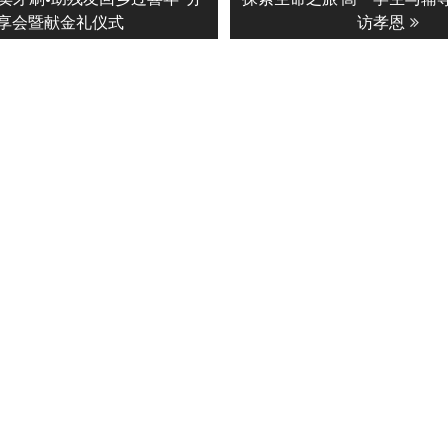
n
post:
享会暨献金礼仪式
访孝恩