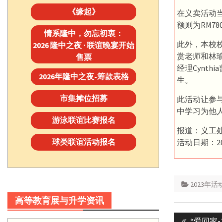
《缘起》
在义卖活动当
额则为RM78
情系隆中，勿忘初衷：
此外，本校
2026 隆中之夜 · 联谊晚宴开始
赏老师和林
售票
经理Cynt
2026年隆中之夜-筹款表格
生。
市集摊位招募
此活动让参
中学习为他
游泳联谊比赛报名
报道：义工
球类联谊活动报名
活动日期：20
2023年活
高等教育展与升学资讯
Post
Previous
“爱回家