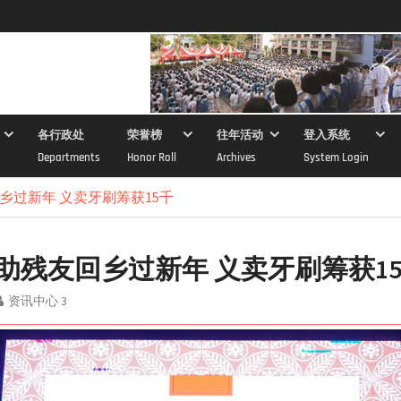
各行政处
荣誉榜
往年活动
登入系统
Departments
Honor Roll
Archives
System Login
乡过新年 义卖牙刷筹获15千
助残友回乡过新年 义卖牙刷筹获1
资讯中心 3