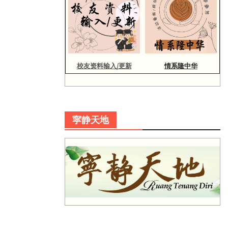
校友资料输入/更新
情系隆中华
寜静天地