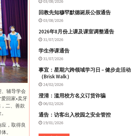
03/08/2026
回教先知穆罕默德诞辰公假通告
03/08/2026
2026年8月份上课及课室调整通告
31/07/2026
学生停课通告
31/07/2026
事宜：星期六跨领域学习日 – 健步走活动
（Brisk Walk）
24/02/2026
契、辅导学会
澄清：滥用校方名义订货诈骗
“爱回家•卖牙
06/02/2026
贴，二、善款
金。
通告：访客出入校园之安全管控
19/01/2026
响应，取得良
群体。