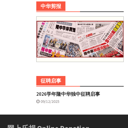
中华剪报
征聘启事
2026学年隆中华独中征聘启事
09/12/2025