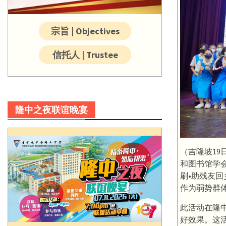
宗旨 | Objectives
信托人 | Trustee
隆中之夜联谊晚宴
（吉隆坡1
和图书馆学会
刷•助残友
作为弱势群
此活动在隆
好效果。这