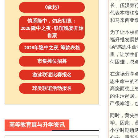
长、伍汉荣
《缘起》
代表本校移交
和马来西亚
情系隆中，勿忘初衷：
2026 隆中之夜 · 联谊晚宴开始
为了让本校
售票
福升维发展
场“感恩生
2026年隆中之夜-筹款表格
里，让学生
市集摊位招募
何困难，总
在这场分享
游泳联谊比赛报名
恩生命中的
球类联谊活动报名
高烧而患上
的生活起居
己很幸运，
同时，黄先
学。因此，
高等教育展与升学资讯
小学时期所
心态，重新