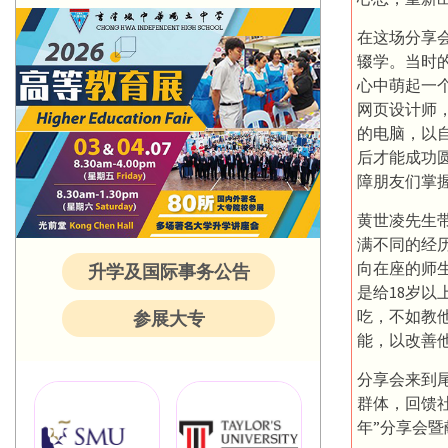
在这场分享
辍学。当时
心中萌起一
网页设计师
的电脑，以
后才能成功
障朋友们掌
黄世凌先生
满不同的经
向在座的师生
升学及国际事务公告
是给18岁以
吃，不如教
参展大专
能，以改善
分享会来到
群体，回馈
年”分享会