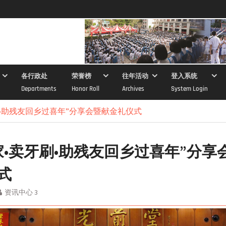
各行政处
荣誉榜
往年活动
登入系统
Departments
Honor Roll
Archives
System Login
刷•助残友回乡过喜年”分享会暨献金礼仪式
家•卖牙刷•助残友回乡过喜年”分享
式
资讯中心 3