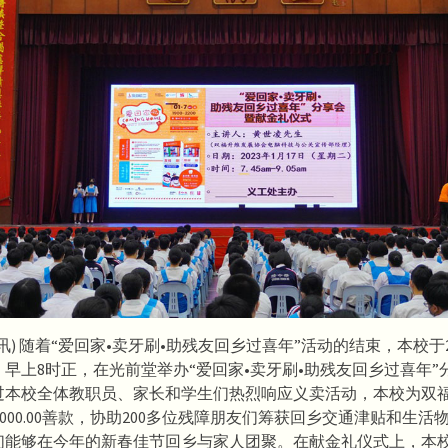
讯) 随着“爱回家•卖牙刷•助残友回乡过喜年”活动的结束，本校于20
早上8时正，在光前堂举办“爱回家•卖牙刷•助残友回乡过喜年”
过本校全体教职员、家长和学生们热烈响应义卖活动，本校为双
5,000.00善款，协助200多位残障朋友们筹获回乡交通津贴和生活物
们能够在今年的新春佳节回乡与家人团聚。在献金礼仪式上，本