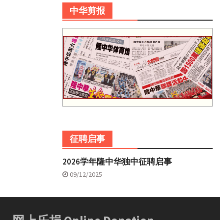
中华剪报
征聘启事
2026学年隆中华独中征聘启事
09/12/2025