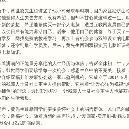
会中，黄世凌先生也讲述了他小时候求学时期，因为家庭经济面
的他觉得人生失去方向，没有希望，但却不甘心就这样过一生。
个新的梦想，希望能够购买一部个人电脑，透过互联网发展自己
，以便日后有能力养活自己。后来，他用自己的储蓄，终于买了
自学及上网找免费的教程学习，再加上有机会参与双福设立的电
圆梦，还拿到最佳学员奖。后来，黄先生回到双福负责电脑班课
握电脑知识。
带着满满的正能量分享他的人生经历与体验，告诉全体初二生，
历，鼓励同学们要珍惜每一次机会，感恩生命中的不完美。接着
介绍双福升维发展协会这一家非盈利机构。它成立于2001年8月
上的残障人士及社会更生人提供帮助。它抱着“让爱心转为祝福”以
他捕鱼”的理念，透过职业培训，让残障人士及社会更生人也能获
他们的生活素质。
尾声，黄先生鼓励同学们要多关怀社会上的弱势群体，以自己的
社会，造福社会。随着热烈的掌声响起，“爱回家•卖牙刷•助残友
暨献金礼仪式圆满结束。