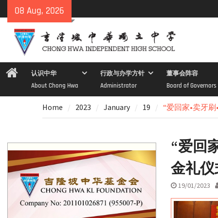
Skip
08 Aug, 2026
to
content
Home
认识中华
行政与办学方针
董事会阵容
About Chong Hwa
Administrator
Board of Governors
Home
2023
January
19
“爱回家•卖牙
“爱回
金礼仪
19/01/2023