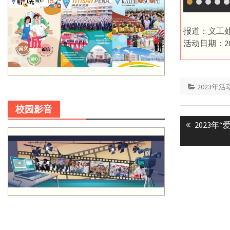
报道：义工
活动日期：20
2023年活
校园影音
Post
Previous
2023年
navigatio
post: