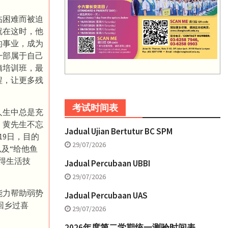
临困难而被迫
就在这时，他
的事业，成为
一部属于自己
脑培训班，最
程，让更多残
考试时间表
人生中总是充
，黄先生不忘
Jadual Ujian Bertutur BC SPM
19日，目的
29/07/2026
及“给他鱼
得生活技
Jadual Percubaan UBBI
29/07/2026
能力帮助弱势
Jadual Percubaan UAS
回乡过喜
29/07/2026
2026年度第二学期统一测验时间表