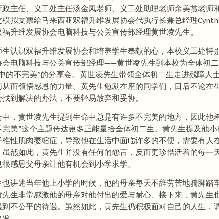
行政主任、义工处主任汤金凤老师、义工处助理老师余美赏老师
模拟支票给马来西亚双福升维发展协会代执行长兼总经理Cynth
双福升维发展协会电脑科技与公关宣传部经理黄世凌先生。
师生认识双福升维发展协会和培养学生奉献的心，本校义工处特
协会电脑科技与公关宣传部经理——黄世凌先生到本校为全体初二
命中的不完美”的分享会。黄世凌先生带领全体初二生走进残障人
们从而领悟感恩的力量。黄先生勉励在座的同学们，日后不论在
会找到解决的办法，不要轻易放弃和妥协。
会中，黄世凌先生提到生命中总是有许多不完美的地方，因此他希
不完美”这个主题传达更多正能量给全体初二生。黄先生提及他小
脊椎性肌肉萎缩症，导致他在生活中面临许多的不便，需要有人
。虽然如此，黄先生并没有任何的怨言，反而更珍惜活着的每一
也很感恩父母亲让他有机会到小学求学。
生也讲述当年他上小学的时候，他的母亲每天不辞劳苦地骑脚踏
黄先生非常感激他的母亲对他付出的爱与耐心。接下来，黄先生
遇到不公平的待遇。虽然如此，黄先生仍积极面对自己的人生，
出发。