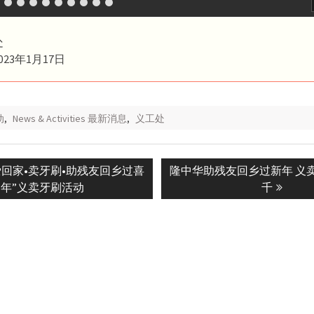
处
23年1月17日
动
,
News & Activities 最新消息
,
义工处
Next
“爱回家•卖牙刷•助残友回乡过喜
隆中华助残友回乡过新年 义卖
n
post:
年”义卖牙刷活动
千