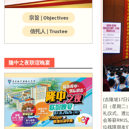
宗旨 | Objectives
信托人 | Trustee
隆中之夜联谊晚宴
(吉隆坡17日
日（星期二）
礼仪式。透
会筹获RM1
位残障朋友