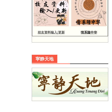
校友资料输入/更新
情系隆中华
寜静天地