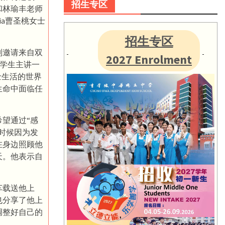
招生专区
和林瑜丰老师
ia曹圣桃女士
招生专区
别邀请来自双
2027 Enrolment
学生主讲一
士生活的世界
生命中面临任
望通过“感
时候因为发
在身边照顾他
天。他表示自
车载送他上
也分享了他上
调整好自己的