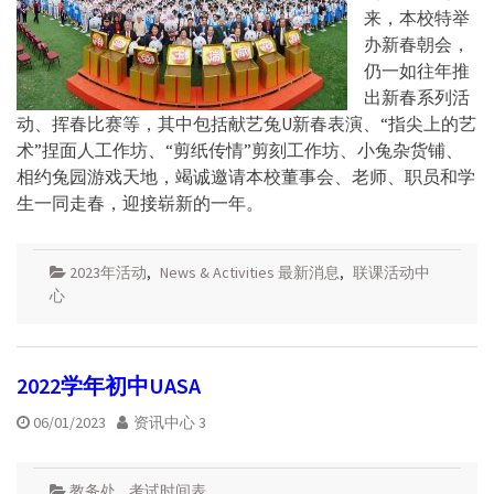
来，本校特举
办新春朝会，
仍一如往年推
出新春系列活
动、挥春比赛等，其中包括献艺兔U新春表演、“指尖上的艺
术”捏面人工作坊、“剪纸传情”剪刻工作坊、小兔杂货铺、
相约兔园游戏天地，竭诚邀请本校董事会、老师、职员和学
生一同走春，迎接崭新的一年。
2023年活动
,
News & Activities 最新消息
,
联课活动中
心
2022学年初中UASA
06/01/2023
资讯中心 3
教务处
,
考试时间表