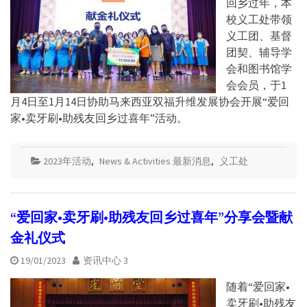
回乡过年，本
校义工处带领
义工团、基督
团契、辅导学
会和图书馆学
会会员，于1
月4日至1月14日协助马来西亚双福升维发展协会开展“爱回
家•卖牙刷•助残友回乡过喜年”活动。
2023年活动
,
News & Activities 最新消息
,
义工处
“爱回家•卖牙刷•助残友回乡过喜年”分享会暨献
金礼仪式
19/01/2023
资讯中心 3
随着“爱回家•
卖牙刷•助残友