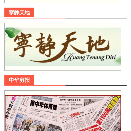
寜静天地
中华剪报