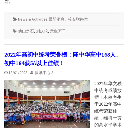
念。
News & Activities 最新消息
,
校友联络室
他山之石
,
刘庆伦
,
意象万千
2022年高初中统考荣誉榜：隆中华高中168人、
初中184获5A以上佳绩！
13/01/2023
资讯中心 3
2022年华文独
中统考成绩放
榜！本校考生
于2022年高中
统考荣获佳
绩，维持一贯
的高水平学术