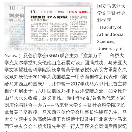
国立马来亚大
学文学暨社会
科学院
（Faculty of
Art and Social
Sciences,
University of
Malaya）及创价学会(SGM) 联合主办『意象万千——剑桥大
学克莱尔学堂刘庆伦他山之石展对谈』圆满成功。马来亚大
学文学暨社会科学院院长拿督黄子坚教授代表院方承蒙永久
收藏刘庆伦于2017年为我国独立一甲子而创作之代表作《献
给马来西亚60国庆》，此作曾于2017年获马六甲州元首主持
推介并展出于马六甲世遗区郑和下西洋登陆之处。如今原作
由马大永久收藏，意义非凡。 隆中华校友/著名当代艺术家
刘庆伦与联合主办方——马来亚大学文学暨社会科学院院长
拿督黄子坚教授、马来西亚创价学会理事长许锡辉先生、马
大文学院中文系高级讲师王秀娟博士以及中国北京大学马来
西亚校友会会长赖贞瑝先生等一行人于座谈会圆满后留影纪