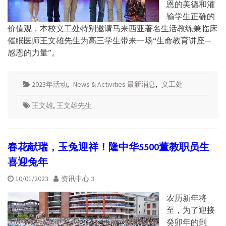
恩的美德和灌
输学生正确的
价值观，本校义工处特别邀请马来西亚著名生活教练兼临床
催眠医师王文雄先生为高三学生带来一场“生命教育讲座—
感恩的力量”。
2023年活动
,
News & Activities 最新消息
,
义工处
王文雄
,
王文雄先生
春花献瑞，玉兔迎祥！隆中华5500董教职员生
喜迎兔年
10/01/2023
资讯中心 3
农历新年将
至，为了迎接
癸卯年的到