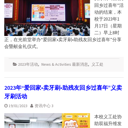
回乡过喜年”活
动的结束，本
校于2023年1
月17日（星期
二）早上8时
正，在光前堂举办“爱回家•卖牙刷•助残友回乡过喜年”分享
会暨献金礼仪式。
2023年活动
,
News & Activities 最新消息
,
义工处
2023年“爱回家•卖牙刷•助残友回乡过喜年”义卖
牙刷活动
19/01/2023
资讯中心 3
本校义工处协
助双福升维发