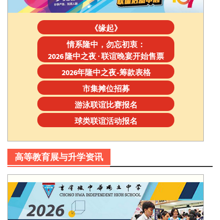
《缘起》
情系隆中，勿忘初衷：
2026 隆中之夜 · 联谊晚宴开始售票
2026年隆中之夜-筹款表格
市集摊位招募
游泳联谊比赛报名
球类联谊活动报名
高等教育展与升学资讯