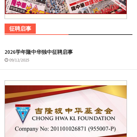
征聘启事
2026学年隆中华独中征聘启事
09/12/2025