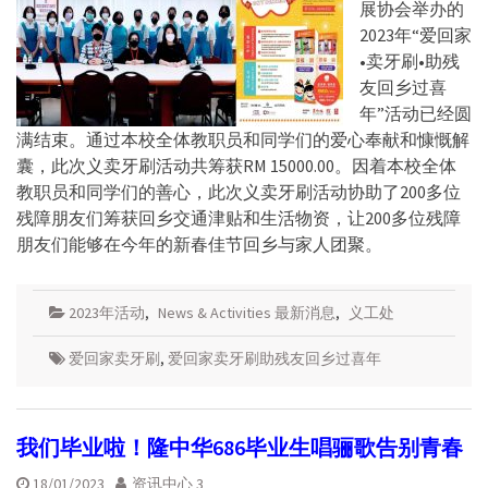
展协会举办的
2023年“爱回家
•卖牙刷•助残
友回乡过喜
年”活动已经圆
满结束。通过本校全体教职员和同学们的爱心奉献和慷慨解
囊，此次义卖牙刷活动共筹获RM 15000.00。因着本校全体
教职员和同学们的善心，此次义卖牙刷活动协助了200多位
残障朋友们筹获回乡交通津贴和生活物资，让200多位残障
朋友们能够在今年的新春佳节回乡与家人团聚。
2023年活动
,
News & Activities 最新消息
,
义工处
爱回家卖牙刷
,
爱回家卖牙刷助残友回乡过喜年
我们毕业啦！隆中华686毕业生唱骊歌告别青春
18/01/2023
资讯中心 3