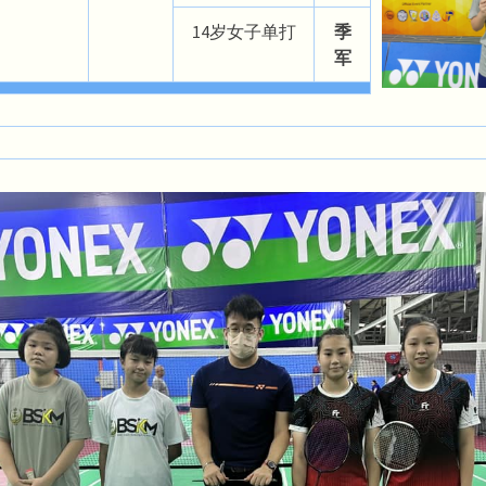
14岁女子单打
季
军