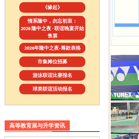
《缘起》
情系隆中，勿忘初衷：
2026 隆中之夜 · 联谊晚宴开始
售票
2026年隆中之夜-筹款表格
市集摊位招募
游泳联谊比赛报名
球类联谊活动报名
高等教育展与升学资讯