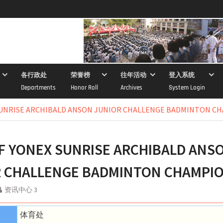
各行政处
荣誉榜
往年活动
登入系统
Departments
Honor Roll
Archives
System Login
 SUNRISE ARCHIBALD ANSON JUNIOR CHALLENGE BADMINTON C
YF YONEX SUNRISE ARCHIBALD ANS
 CHALLENGE BADMINTON CHAMPI
资讯中心 3
体育处