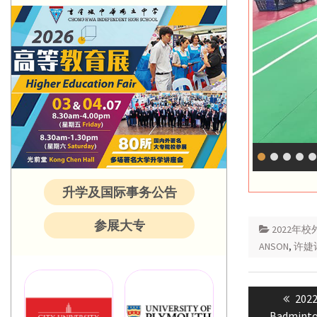
升学及国际事务公告
参展大专
2022年
ANSON
,
许婕
Post
Prev
2022
navigatio
post
Badminto