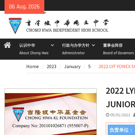
Skip
06 Aug, 2026
to
content
Home
认识中华
行政与办学方针
董事会阵容
About Chong Hwa
Administrator
Board of Governors
Home
2023
January
5
2022 LYF YONEX
2022 L
JUNIOR
05/01/2023
负责单位：