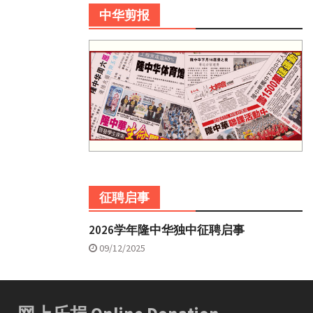
中华剪报
征聘启事
2026学年隆中华独中征聘启事
09/12/2025