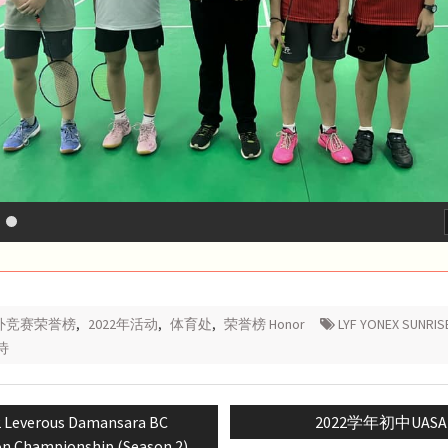
校外竞赛荣誉榜
,
2022年活动
,
体育处
,
荣誉榜 Honor
LYF YONEX SUNRIS
诗
ious
Next
 Leverous Damansara BC
2022学年初中UASA
n
:
post:
n Championship (Season 2)