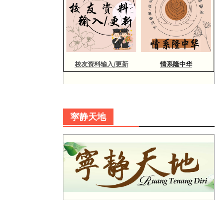
校友资料输入/更新
情系隆中华
寜静天地