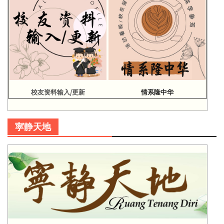
校友资料输入/更新
情系隆中华
寜静天地