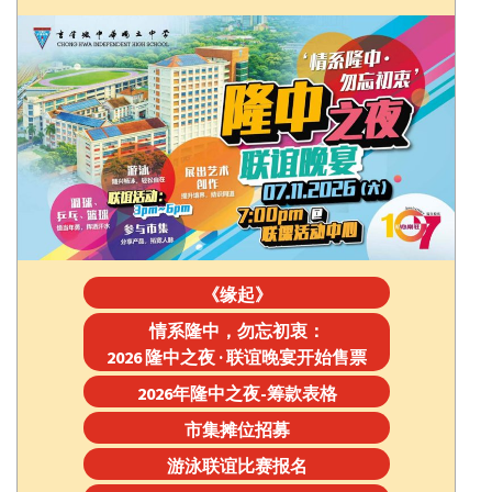
《缘起》
情系隆中，勿忘初衷：
2026 隆中之夜 · 联谊晚宴开始售票
2026年隆中之夜-筹款表格
市集摊位招募
游泳联谊比赛报名