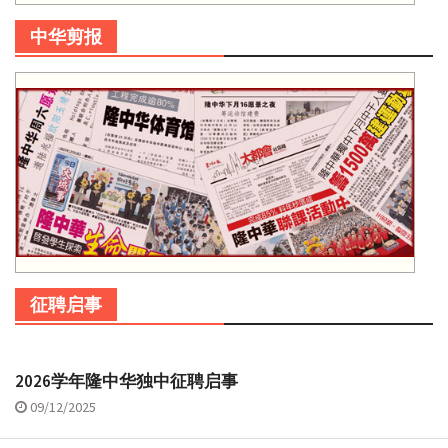
中华剪报
征聘启事
2026学年隆中华独中征聘启事
09/12/2025