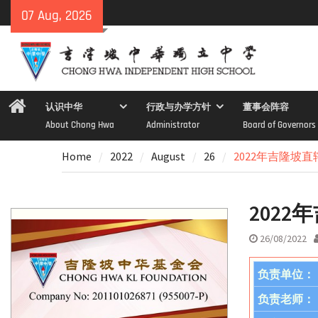
Skip
07 Aug, 2026
to
content
Home
认识中华
行政与办学方针
董事会阵容
About Chong Hwa
Administrator
Board of Governors
Home
2022
August
26
2022年吉隆坡
202
26/08/2022
负责单位：
负责老师：