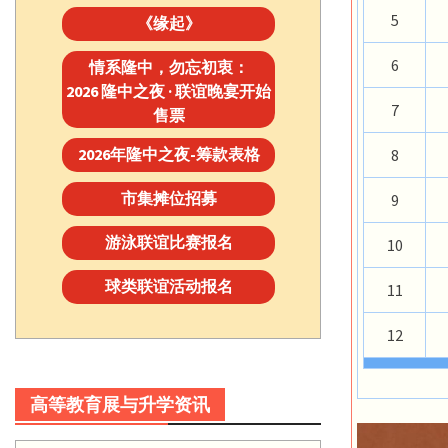
5
《缘起》
6
情系隆中，勿忘初衷：
2026 隆中之夜 · 联谊晚宴开始
7
售票
2026年隆中之夜-筹款表格
8
市集摊位招募
9
游泳联谊比赛报名
10
球类联谊活动报名
11
12
高等教育展与升学资讯