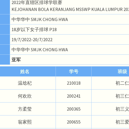
2022年直辖区排球学联赛
KEJOHANAN BOLA KERANJANG MSSWP KUALA LUMPUR 20
中华华中 SMJK CHONG HWA
18岁以下女子排球 P18
19/7/2022-20/7/2022
中华华中 SMJK CHONG HWA
亚军
姓名
学号
班级
温埝杞
210018
初二
何欢欣
200241
初三
方柔莹
200365
初三
翁家熙
200655
初三