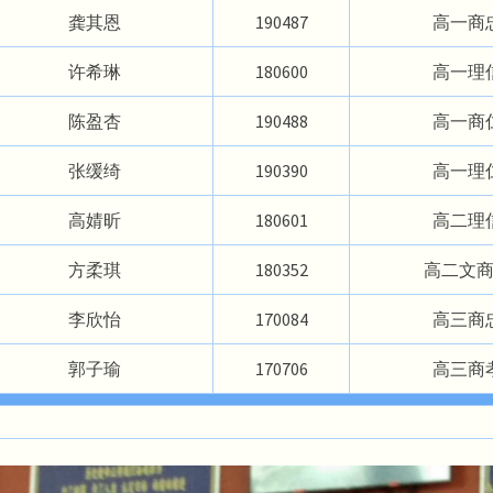
龚其恩
190487
高一商
许希琳
180600
高一理
陈盈杏
190488
高一商
张缓绮
190390
高一理
高婧昕
180601
高二理
方柔琪
180352
高二文
李欣怡
170084
高三商
郭子瑜
170706
高三商