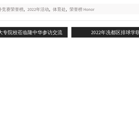
校外竞赛荣誉榜
,
2022年活动
,
体育处
,
荣誉榜 Honor
Next
大专院校莅临隆中华参访交流
2022年冼都区排球学
n
post: