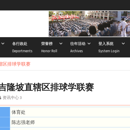
各行政处
荣誉榜
往年活动
登入系统
Departments
Honor Roll
Archives
System Login
直辖区排球学联赛
2年吉隆坡直辖区排球学联赛
资讯中心 3
体育处
陈志强老师