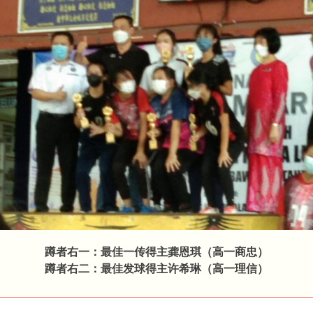
蹲者右一：最佳一传得主龚恩琪（高一商忠）
蹲者右二：最佳发球得主许希琳（高一理信）