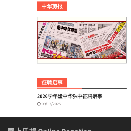
中华剪报
征聘启事
2026学年隆中华独中征聘启事
09/12/2025