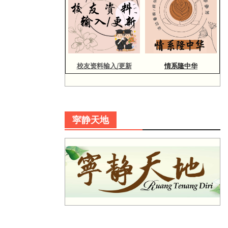
校友资料输入/更新
情系隆中华
寜静天地