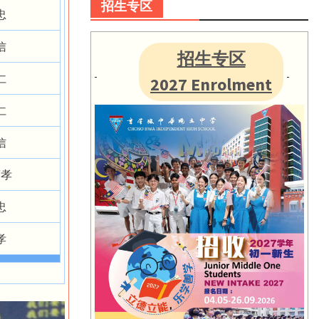
招生专区
忠
信
招生专区
仁
2027 Enrolment
仁
信
商孝
忠
孝