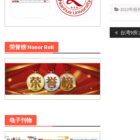
2022年
Post
Previous
台湾9所
navigatio
post:
荣誉榜 Honor Roll
电子刊物