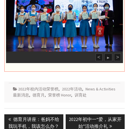
<
>
►
2022年校内活动荣誉榜
,
2022年活动
,
News & Activities
最新消息
,
德育月
,
荣誉榜 Honor
,
训育处
Post
Previous
Next
德育月讲座：爸妈不给
2022年初中一“爱，从家开
navigation
post:
post:
我玩手机，我该怎么办？
始”活动推介礼