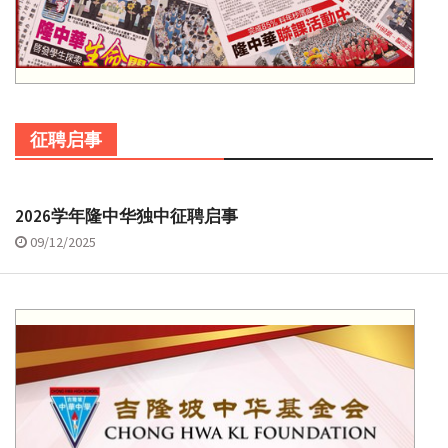
征聘启事
2026学年隆中华独中征聘启事
09/12/2025