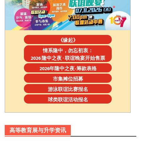
《缘起》
情系隆中，勿忘初衷：
2026 隆中之夜 · 联谊晚宴开始售票
2026年隆中之夜-筹款表格
市集摊位招募
游泳联谊比赛报名
球类联谊活动报名
高等教育展与升学资讯