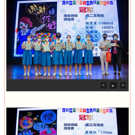
<
>
►