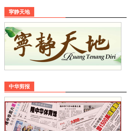
寜静天地
中华剪报