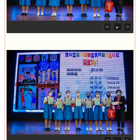
<
>
►