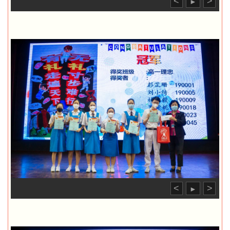
<
>
►
<
>
►