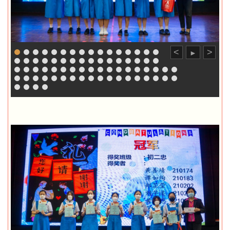
<
>
►