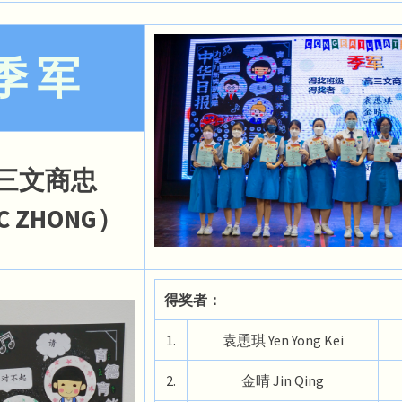
季 军
三文商忠
C ZHONG）
得奖者：
1.
袁恿琪 Yen Yong Kei
2.
金晴 Jin Qing