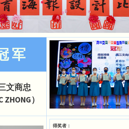
冠 军
三文商忠
C ZHONG）
得奖者：