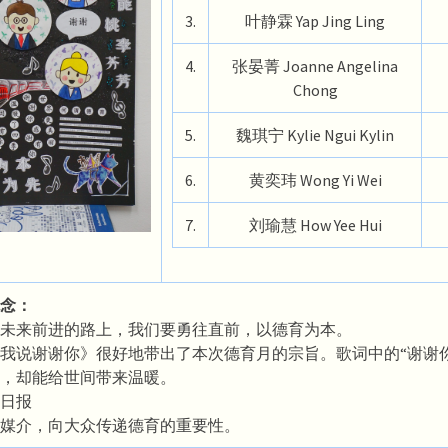
3.
叶静霖 Yap Jing Ling
4.
张晏菁 Joanne Angelina
Chong
5.
魏琪宁 Kylie Ngui Kylin
6.
黄奕玮 Wong Yi Wei
7.
刘瑜慧 How Yee Hui
念：
未来前进的路上，我们要勇往直前，以德育为本。
我说谢谢你》很好地带出了本次德育月的宗旨。歌词中的“谢谢
，却能给世间带来温暖。
日报
媒介，向大众传递德育的重要性。