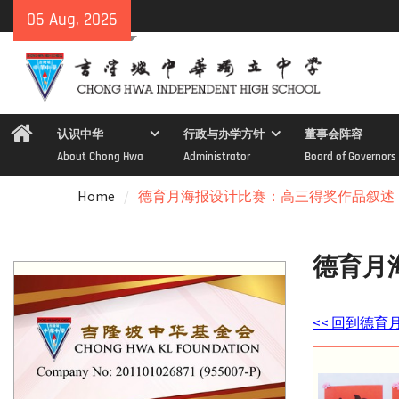
Skip
06 Aug, 2026
to
content
Home
认识中华
行政与办学方针
董事会阵容
About Chong Hwa
Administrator
Board of Governors
Home
德育月海报设计比赛：高三得奖作品叙述
德育月
<< 回到德