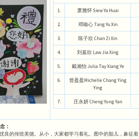
1.
萧雅怀 Siew Ya Huai
2.
邓喻心 Tang Yu Xin
3.
陈子欣 Chan Zi Xin
4.
刘嘉欣 Law Jia Xing
5.
戴湘怡 Julia Tay Xiang Ye
6.
曾盈盈Michelle Chang Ying
Ying
7.
庄永妍 Cheng Yong Yan
念：
种优良的传统美德。从小，大家都学习着礼。图中的胎儿，象征