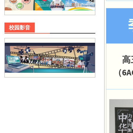
校园影音
高
（6A