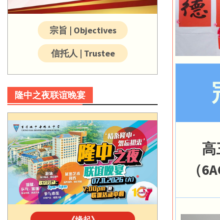
宗旨 | Objectives
信托人 | Trustee
隆中之夜联谊晚宴
高
（6A
《缘起》