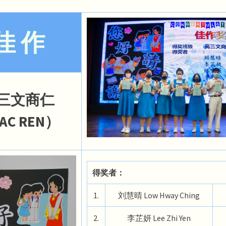
佳 作
三文商仁
AC REN）
得奖者：
1.
刘慧晴 Low Hway Ching
2.
李芷妍 Lee Zhi Yen