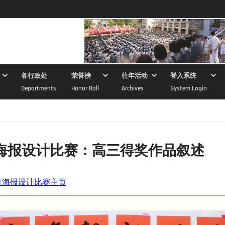
各行政处
荣誉榜
往年活动
登入系统
Departments
Honor Roll
Archives
System Login
海报设计比赛：高三得奖作品叙述
育月海报设计比赛主页