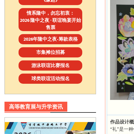
情系隆中，勿忘初衷：
2026 隆中之夜 · 联谊晚宴开始
售票
2026年隆中之夜-筹款表格
市集摊位招募
游泳联谊比赛报名
球类联谊活动报名
高等教育展与升学资讯
作品设计概
“礼”是一