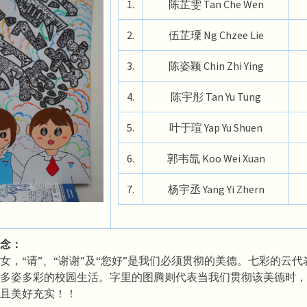
1.
陈芷雯 Tan Che Wen
2.
伍芷瑮 Ng Chzee Lie
3.
陈姿颖 Chin Zhi Ying
4.
陈宇彤 Tan Yu Tung
5.
叶于瑄 Yap Yu Shuen
6.
郭韦氙 Koo Wei Xuan
7.
杨宇丞 Yang Yi Zhern
念：
女，“请”、“谢谢”及“您好”是我们必须贯彻的美德。七彩的云
多姿多彩的校园生活。字里的图腾则代表当我们贯彻该美德时，
且美好充实！！