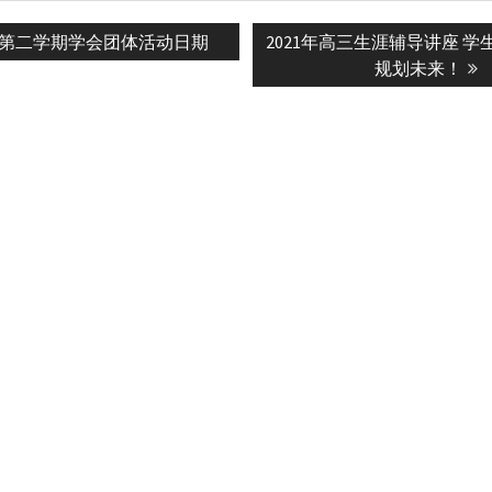
s
Next
1年 第二学期学会团体活动日期
2021年高三生涯辅导讲座 
n
post:
规划未来！