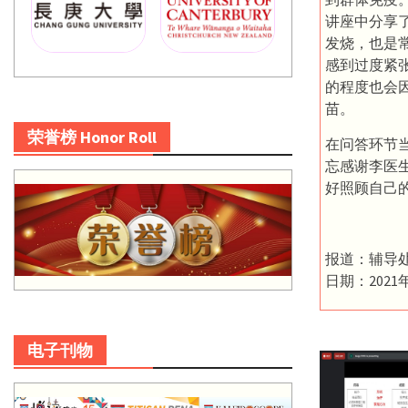
讲座中分享
发烧，也是
感到过度紧
的程度也会
苗。
荣誉榜 Honor Roll
在问答环节
忘感谢李医
好照顾自己
报道：辅导
日期：2021
电子刊物