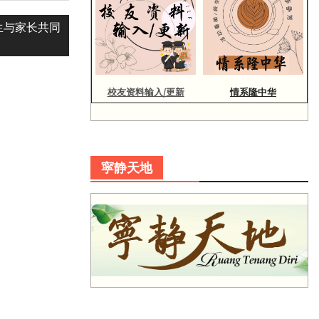
学生与家长共同
校友资料输入/更新
情系隆中华
寜静天地