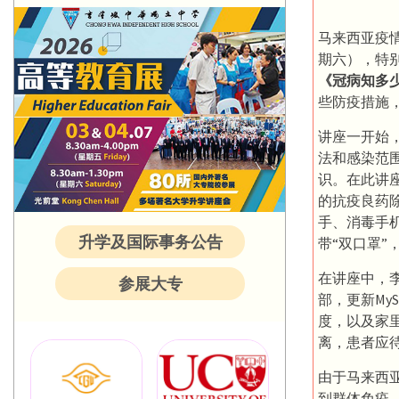
马来西亚疫情
期六），特
《冠病知多
些防疫措施
讲座一开始
法和感染范
识。在此讲
的抗疫良药
手、消毒手
升学及国际事务公告
带“双口罩
在讲座中，
参展大专
部，更新My
度，以及家
离，患者应
由于马来西
到群体免疫