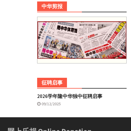
中华剪报
征聘启事
2026学年隆中华独中征聘启事
09/12/2025