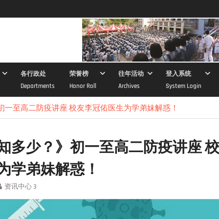
各行政处
荣誉榜
往年活动
登入系统
Departments
Honor Roll
Archives
System Login
初一至高二防疫讲座 校友李冠佑医生为学弟妹解惑！
知多少？》初一至高二防疫讲座 
为学弟妹解惑！
资讯中心 3