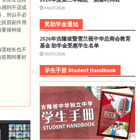
体感到不适或
14/07/2026
毒，所以不必
此疫苗副作用
奖助学金通知
须要接种疫
2026年吉隆坡暨雪兰莪中华总商会教育
基金 助学金受惠学生名单
梅莲校长也不
30/07/2026
防疫期间要好
学生手册 Student Handbook