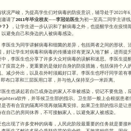
状况严峻，为提高学生们对病毒的防疫意识，辅导处于2021年6
别邀请了
2011年毕业校友
——
李冠佑医生
为初一至高二同学主讲线
少？》
，让学生进一步认识和了解病毒之外，也提醒学生在疫情
，以避免自己和身边的人被病毒感染。
，李医生为同学讲解病毒和细菌的差异，包括两者之间的形状、
围，好让学生对病毒和病毒的传播途径有更深入地了解，进而提
座中，李医生也分享了许多大众对病毒的误解和迷思。李医生提
除了疫苗之外，更重要的是做好自身的防疫措施，包括保持个人
机、减少外出，以及在外时须戴好口罩。李医生也呼吁同学若有
”，即布口罩和三层医用口罩，并与他人保持至少一米距离。
李医生也谈起若自己或身边的家人不幸被感染，切记不要焦急，
Sejahtera软件，并等候卫生部的指示。卫生部一般上会根据患
里是否有合宜的隔离环境再做隔离安排。如果卫生部的指示是让
待在自己的房间休养，不可接触家人，以避免家人被感染。
亚也出现了许多变种的病毒，人民此阶段最重要的任务就是要接
。李医生了解许多民众质疑疫苗的安全性，不敢接种疫苗。因此