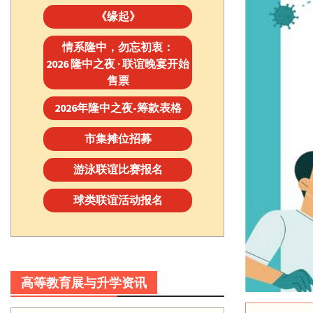
《缘起》
情系隆中，勿忘初衷：
2026 隆中之夜 · 联谊晚宴开始
售票
2026年隆中之夜-筹款表格
市集摊位招募
游泳联谊比赛报名
球类联谊活动报名
高等教育展与升学资讯