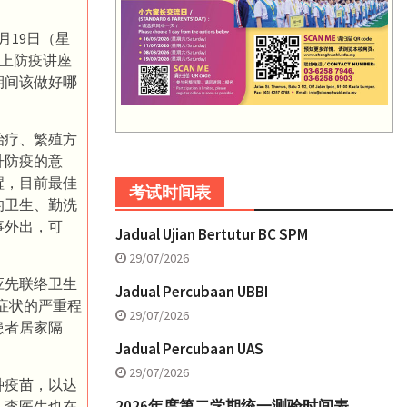
月19日（星
上防疫讲座
期间该做好哪
治疗、繁殖方
升防疫的意
醒，目前最佳
考试时间表
的卫生、勤洗
事外出，可
Jadual Ujian Bertutur BC SPM
29/07/2026
应先联络卫生
Jadual Percubaan UBBI
者症状的严重程
29/07/2026
患者居家隔
Jadual Percubaan UAS
29/07/2026
种疫苗，以达
2026年度第二学期统一测验时间表
，李医生也在