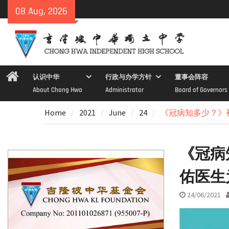
Skip
08 Aug, 2026
to
content
Home
认识中华
行政与办学方针
董事会阵容
About Chong Hwa
Administrator
Board of Governors
Home
2021
June
24
《冠病知多少？》
《冠病
佑医生
24/06/2021