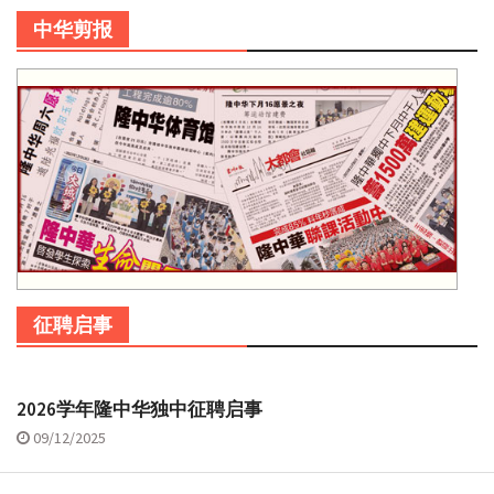
中华剪报
征聘启事
2026学年隆中华独中征聘启事
09/12/2025