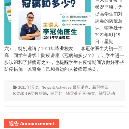
状况严峻，为
提高学生们对
病毒的防疫意
识，辅导处于
2021年6月19
日（星期
六），特别邀请了2011年毕业校友——李冠佑医生为初一至
高二同学主讲线上防疫讲座《冠病知多少？》，让学生进一
步认识和了解病毒之外，也提醒学生在疫情期间该做好哪些
防疫措施，以避免自己和身边的人被病毒感染。
2021年活动
,
News & Activities 最新消息
,
新冠病毒
(COVID-19)防疫措施
,
辅导处
,
辅导处分享-短文
,
辅导活动
通告 Announcement