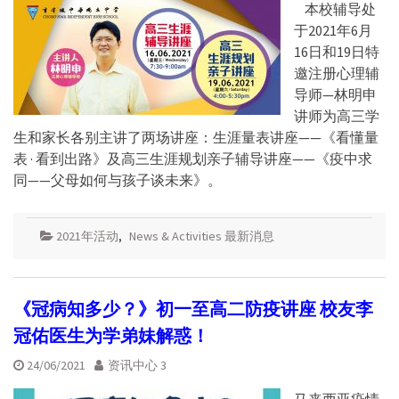
本校辅导处
于2021年6月
16日和19日特
邀注册心理辅
导师—林明申
讲师为高三学
生和家长各别主讲了两场讲座：生涯量表讲座——《看懂量
表 · 看到出路》及高三生涯规划亲子辅导讲座——《疫中求
同——父母如何与孩子谈未来》。
2021年活动
,
News & Activities 最新消息
《冠病知多少？》初一至高二防疫讲座 校友李
冠佑医生为学弟妹解惑！
24/06/2021
资讯中心 3
马来西亚疫情