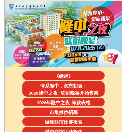
《缘起》
情系隆中，勿忘初衷：
2026 隆中之夜 · 联谊晚宴开始售票
2026年隆中之夜-筹款表格
市集摊位招募
游泳联谊比赛报名
球类联谊活动报名