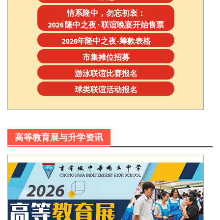
情系隆中，勿忘初衷：
2026 隆中之夜 · 联谊晚宴开始售票
2026年隆中之夜-筹款表格
市集摊位招募
游泳联谊比赛报名
球类联谊活动报名
高等教育展与升学资讯