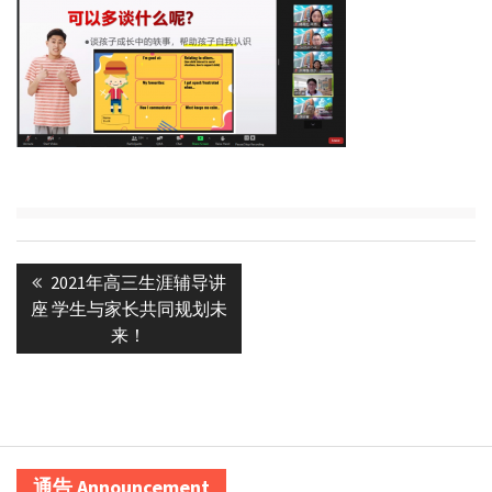
Post
Previous
2021年高三生涯辅导讲
navigation
post:
座 学生与家长共同规划未
来！
通告 Announcement