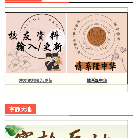
校友资料输入/更新
情系隆中华
寜静天地