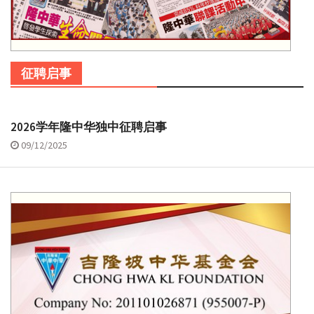
征聘启事
2026学年隆中华独中征聘启事
09/12/2025