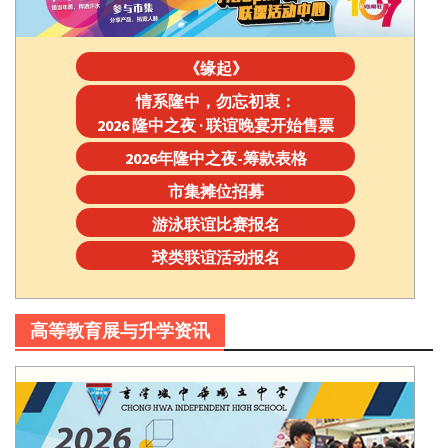
《缘起》
情系隆中，勿忘初衷：
2026 隆中之夜 · 联谊晚宴开始售票
2026年隆中之夜-筹款表格
市集摊位招募
游泳联谊比赛报名
球类联谊活动报名
高等教育展与升学资讯