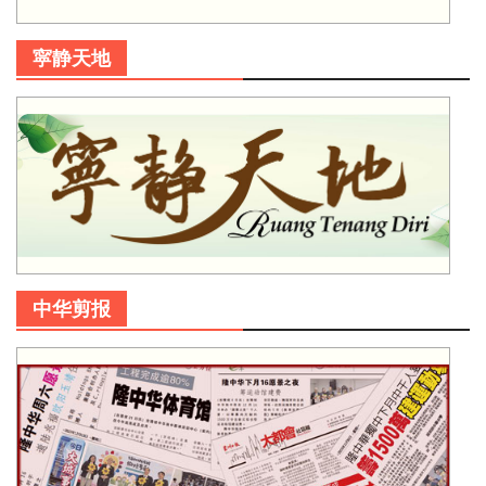
寜静天地
中华剪报