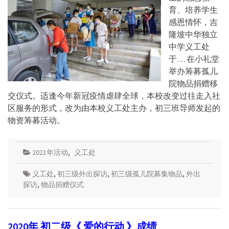
育、培养学生
感恩情怀，吉
隆坡中华独立
中学义工处
于… 在小礼堂
举办筹募孤儿
院物品捐赠移
交仪式。适逢今年新冠疫情虐肆全球，本校改变过往走入社
区服务的形式，改为由本校义工处主办，初三班导师发起的
物资筹募活动。
2021年活动
,
义工处
义工处
,
初三级外出探访
,
初三级孤儿院募集物品
,
外出
探访
,
物品捐赠仪式
2020年 初二级《 爱的行动 》成绩