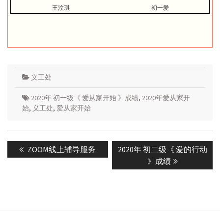
王汶琪
初一爱
义工处
2020年 初一级《 爱从家开始 》成绩
,
2020年爱从家开
始
,
义工处
,
爱从家开始
Post
Previous
Next
ZOOM线上辅导服务
2020年 初二级《 爱的行动
navigation
post:
post:
》成绩