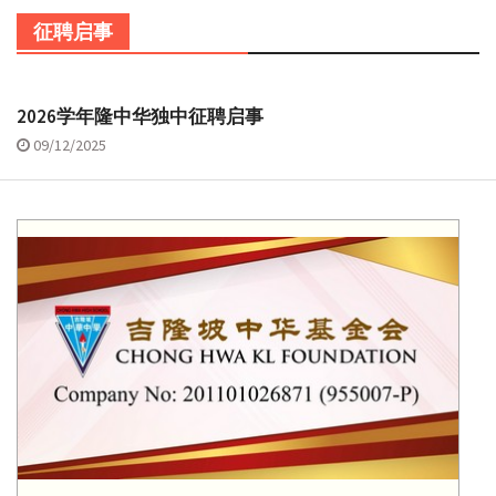
征聘启事
2026学年隆中华独中征聘启事
09/12/2025