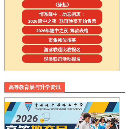
《缘起》
情系隆中，勿忘初衷：
2026 隆中之夜 · 联谊晚宴开始售票
2026年隆中之夜-筹款表格
市集摊位招募
游泳联谊比赛报名
球类联谊活动报名
高等教育展与升学资讯