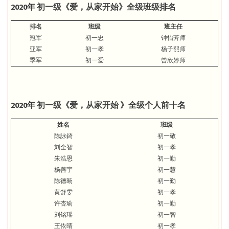
2020
年
初一级
《爱，从家开始》全级班级排名
排名
班级
班
主任
冠军
初一忠
钟怡芳师
亚军
初一孝
杨子熙师
季军
初一爱
曾欣婷师
2020
年
初一级
《爱，从家开始
》全级个人前十名
姓名
班级
陈詠錡
初一敬
刘全智
初一孝
朱浩恩
初一勤
杨善宇
初一慧
陈德旸
初一勤
黄舒雯
初一孝
许杏瑜
初一勤
刘铭瑶
初一智
王依晴
初一孝