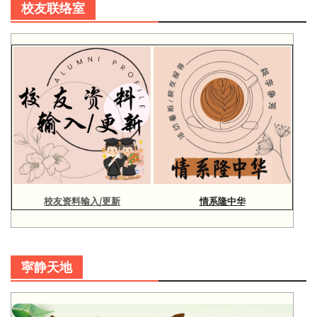
校友联络室
校友资料输入/更新
情系隆中华
寜静天地