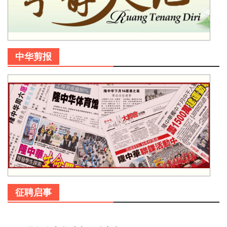
中华剪报
征聘启事