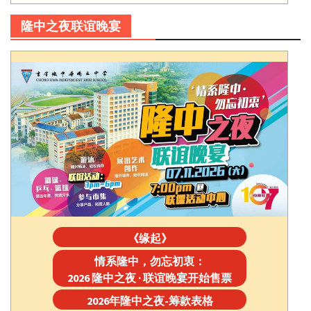
隆中之夜联谊晚宴
《缘起》
情系隆中，勿忘初衷：
2026 隆中之夜 · 联谊晚宴开始售票
2026年隆中之夜-筹款表格