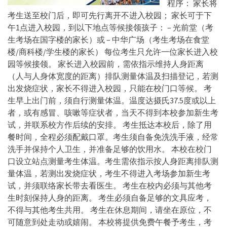
程序： 家长将
考生送至校门后，即可先行离开不进入校园； 家长可于下
午1点进入校园，到以下地点等候接领孩子： – 光前堂（考
生考场在国字楼的家长）或 – 中华广场（考生考场在食堂
楼/商科楼/学生楼的家长） 每位考生只允许一位家长进入校
园等候接领。 家长进入校园前，需依指示维持人身距离
（人与人身体宽度的距离）排队测量体温及扫描登记，若测
出发烧症状，家长不得进入校园，只能在校门口等候。 考
生早上出门前，须自行测量体温。温度达摄氏37.5度或以上
者，或有感冒、咳嗽等症状者，当天不得到本校参加新生考
试，并联系校方作后续的安排。 考生抵达本校后，除了用
餐时间，全程必须配戴口罩。考生须自备免洗洗手液，经常
洗手并保持个人卫生，并准备足够的饮用水。 本校在校门
口设立站点测量考生体温。考生需依指示按人身距离排队测
量体温，若测出发烧症状，考生不得进入考场参加新生考
试，并须联络家长带去看医生。 考生在校内必须与其他考
生时刻保持人身的距离。 考生必须自备足够的文具应考，
不得与其他考生共用。 考生在休息期间，请坐在原位，不
可随意到处走动或嬉闹。 本校将提供免费午餐予考生，考