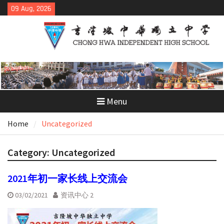
Skip
09 Aug, 2026
to
content
Menu
Home
Uncategorized
Category:
Uncategorized
2021年初一家长线上交流会
03/02/2021
资讯中心 2