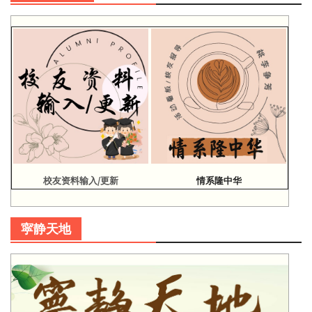
校友资料输入/更新
情系隆中华
寜静天地