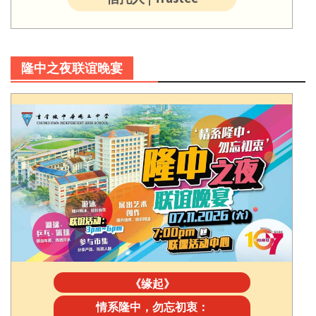
隆中之夜联谊晚宴
《缘起》
情系隆中，勿忘初衷：