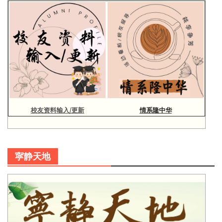
校友资料输入/更新
情系隆中华
寜静天地