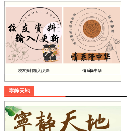
校友资料输入/更新
情系隆中华
寜静天地