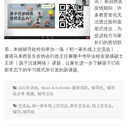
讯 ）新冠肺炎
疫情期间，许
多教育资讯无
法透过面对面
形式传达，为
促进校方与家
长们的密切联
系，本校辅导处特别举办一场《 初一家长线上交流会 》，
邀请马来西亚生命协会行政主任兼隆中华毕业校友谢成硕士
主讲《 孩子沉迷网络 》课题，让家长进一步了解孩子们在
新常态下的学习模式所引发的新课题。
2021年活动
,
News & Activities 最新消息
,
辅导处
,
辅导
处分享-视频
,
辅导活动
交流会
,
初一家长线上交流会
,
家长交流会
,
线上交流会
,
辅导
,
辅导处