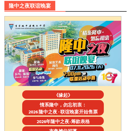
隆中之夜联谊晚宴
《缘起》
情系隆中，勿忘初衷：
2026 隆中之夜 · 联谊晚宴开始售票
2026年隆中之夜-筹款表格