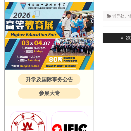
辅导处
,
Post
Pr
2
navigatio
po
升学及国际事务公告
参展大专