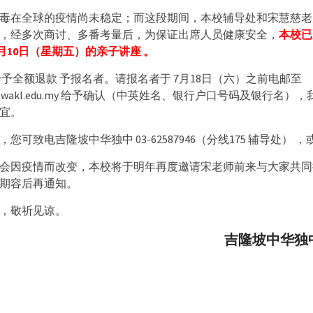
毒在全球的疫情尚未稳定；而这段期间，本校辅导处和宋慧慈老
，经多次商讨、多番考量后，为保证出席人员健康安全，
本校已
年7月10日（星期五）的亲子讲座 。
给予全额退款 予报名者。请报名者于 7月18日（六）之前电邮至
honghwakl.edu.my 给予确认（中英姓名、银行户口号码及银行名
宜。
您可致电吉隆坡中华独中 03-62587946（分线175 辅导处） 
会因疫情而改变，本校将于明年再度邀请宋老师前来与大家共同
期容后再通知。
，敬祈见谅。
吉隆坡中华独