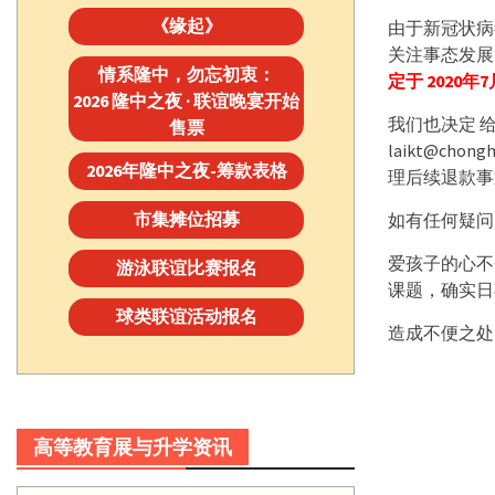
《缘起》
由于新冠状病
关注事态发展
情系隆中，勿忘初衷：
定于 2020
2026 隆中之夜 · 联谊晚宴开始
我们也决定 
售票
laikt@c
2026年隆中之夜-筹款表格
理后续退款事
市集摊位招募
如有任何疑问，
爱孩子的心不
游泳联谊比赛报名
课题，确实日
球类联谊活动报名
造成不便之处
高等教育展与升学资讯