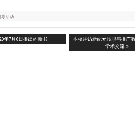
辅导活动
evious
Next
020年7月6日推出的新书
本校拜访新纪元技职与推广教
n
st:
post:
学术交流