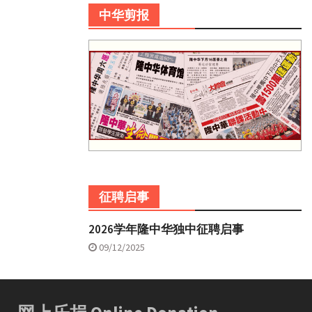
中华剪报
征聘启事
2026学年隆中华独中征聘启事
09/12/2025