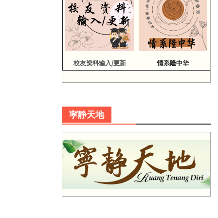
校友资料输入/更新
情系隆中华
寜静天地