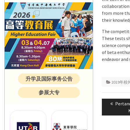
collaboration 
from more tha
their knowledg
The competitio
These tests sh
science compet
of beta enthus
endeavor and s
升学及国际事务公告
2019年
参展大专
Post
Previou
Pertan
navigatio
post: