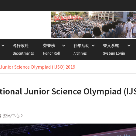
各行政处
荣誉榜
往年活动
登入系统
Departments
Honor Roll
Archives
System Login
 Junior Science Olympiad (IJSO) 2019
tional Junior Science Olympiad (IJ
资讯中心 2