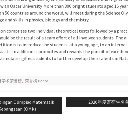
with Qatar University. More than 300 bright students aged 15 yea
n 50 countries around the world, will meet during the Science Ol
e and skills in physics, biology and chemistry.
n comprises two individual theoretical tests followed by a practi
ould be the result of a team effort of all involved students. The a
ition is to introduce the students, at a young age, to an interna
iasts. In addition it promotes and rewards the pursuit of excellenc
timulates gifted students to further develop their talents in Natu
校外学术荣誉榜
,
荣誉榜 Honor
s
Next
dingan Olimpiad Matematik
2020年度寄宿生名
n
post:
Kebangsaan (OMK)