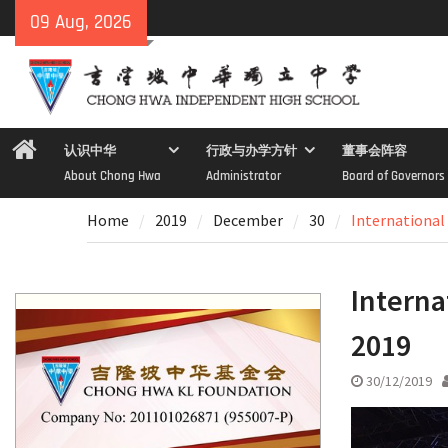
Skip
09 Aug, 2026
to
content
Home
认识中华
行政与办学方针
董事会阵容
About Chong Hwa
Administrator
Board of Governors
Home
2019
December
30
International
Interna
2019
30/12/2019