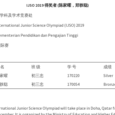
IJSO 2019 得奖者 (陈家曜，郑轶聪)
学科及学术竞赛处
tional Junior Science Olympiad (IJSO) 2019
terian Pendidikan dan Pengajian Tinggi
国际赛
 名
班 级
学 号
成绩
家曜
初三忠
170220
Silver
轶聪
初三忠
170054
Bronz
national Junior Science Olympiad will take place in Doha, Qatar 
cember. It is organized by the Ministry of Education and Higher E