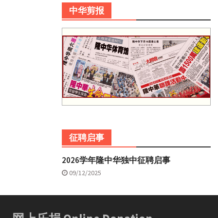
中华剪报
征聘启事
2026学年隆中华独中征聘启事
09/12/2025