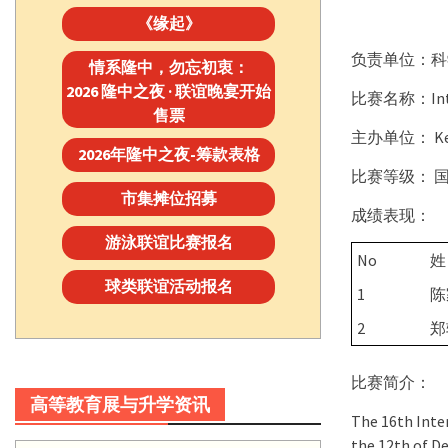
《缘起》
负责单位：科
情系隆中，勿忘初衷：
2026 隆中之夜 · 联谊晚宴开始
比赛名称：Interna
售票
主办单位： Kemen
2026年隆中之夜-筹款表格
比赛等级： 
市集摊位招募
成绩表现：
游泳联谊比赛报名
No
姓
球类联谊活动报名
1
陈
2
郑
比赛简介：
高等教育展与升学资讯
The 16th Inter
the 12th of De