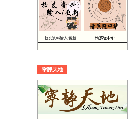
校友资料输入/更新
情系隆中华
寜静天地