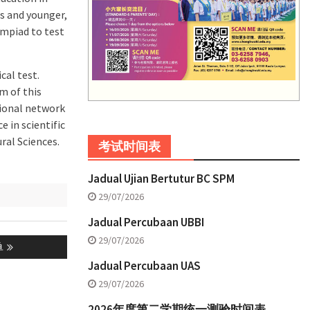
rs and younger,
ympiad to test
cal test.
im of this
tional network
e in scientific
ral Sciences.
考试时间表
Jadual Ujian Bertutur BC SPM
29/07/2026
Jadual Percubaan UBBI
29/07/2026
单
Jadual Percubaan UAS
29/07/2026
2026年度第二学期统一测验时间表