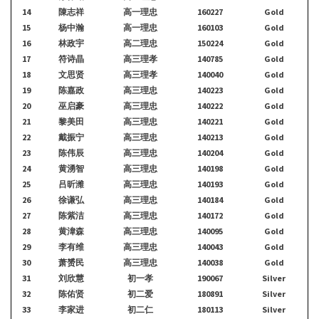
14
陳志祥
高一理忠
160227
Gold
15
杨中瀚
高一理忠
160103
Gold
16
林政宇
高二理忠
150224
Gold
17
符诗晶
高三理孝
140785
Gold
18
文思贤
高三理孝
140040
Gold
19
陈嘉政
高三理忠
140223
Gold
20
巫启豪
高三理忠
140222
Gold
21
黎美田
高三理忠
140221
Gold
22
戴振宁
高三理忠
140213
Gold
23
陈伟辰
高三理忠
140204
Gold
24
黄湧智
高三理忠
140198
Gold
25
吕昕潍
高三理忠
140193
Gold
26
徐谦弘
高三理忠
140184
Gold
27
陈紫洁
高三理忠
140172
Gold
28
黄湋森
高三理忠
140095
Gold
29
李有维
高三理忠
140043
Gold
30
萧赟民
高三理忠
140038
Gold
31
刘欣慧
初一孝
190067
Silver
32
陈佑贤
初二爱
180891
Silver
33
李家进
初二仁
180113
Silver