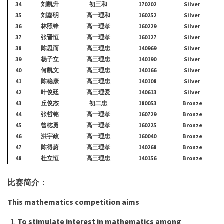
34
刘凯升
初三和
170202
Silver
35
刘嘉明
高一理和
160252
Silver
36
林照锋
高一理孝
160229
Silver
37
张晋恒
高一理孝
160127
Silver
38
陈思而
高三理忠
140969
Silver
39
杨子立
高三理忠
140190
Silver
40
何凯文
高三理忠
140166
Silver
41
陈稳康
高三理忠
140108
Silver
42
叶俊廷
高三理爱
140613
Silver
43
丘俊杰
初二忠
180053
Bronze
44
张哲铭
高一理孝
160729
Bronze
45
曾梽勇
高一理孝
160225
Bronze
46
洪宇政
高一理忠
160040
Bronze
47
陈得蔚
高三理孝
140268
Bronze
48
杜立恒
高三理忠
140156
Bronze
比赛简介：
This mathematics competition aims
To stimulate interest in mathematics among