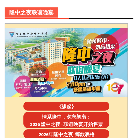
隆中之夜联谊晚宴
《缘起》
情系隆中，勿忘初衷：
2026 隆中之夜 · 联谊晚宴开始售票
2026年隆中之夜-筹款表格