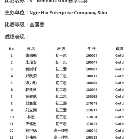
比赛名称：3
Benedict Goh 数学比赛
主办单位：Ngie Hin Enterprise Company, Sibu
比赛等级：全国赛
成绩表现：
No
姓 名
班 级
学 号
成绩
1
张穗融
初一忠
190024
Gold
2
朱瑞安
初一忠
190047
Gold
3
黄崇轩
初二爱
180037
Gold
4
郑凯荣
初二忠
180112
Gold
5
谭力彰
初二忠
180055
Gold
6
林奕良
初二忠
180044
Gold
7
黄健斌
初二忠
180035
Gold
8
殷鑫宝
初三廉
170849
Gold
9
刘立翔
初三爱
170217
Gold
10
林恩
初三忠
170194
Gold
11
庄铭恩
初三忠
170184
Gold
12
柯宇聪
高一理忠
160240
Gold
13
苏伟铭
高一理忠
160235
Gold