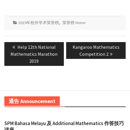
2019年校外学术荣誉榜
,
荣誉榜 Honor
Post
Previous
Next
Help 12th National
Kangaroo Mathematics
navigation
post:
post:
Mathematics Marathon
Competition 2
2019
通告 Announcement
SPM Bahasa Melayu 及 Additional Mathematics 作答技巧
讲座