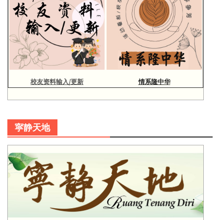
校友资料输入/更新
情系隆中华
寜静天地