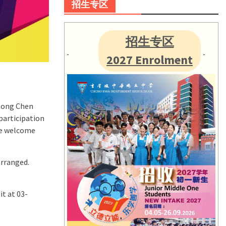
招生专区
招生专区
2027 Enrolment
n Kong Chen
participation
We welcome
arranged.
it at 03-