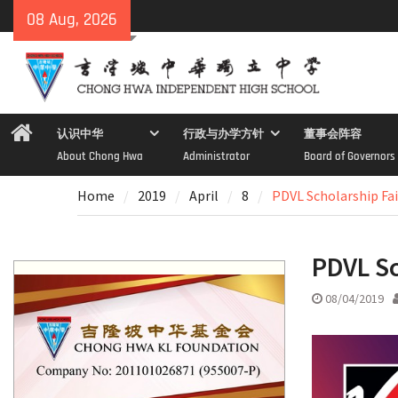
Skip
08 Aug, 2026
to
content
Home
认识中华
行政与办学方针
董事会阵容
About Chong Hwa
Administrator
Board of Governors
Home
2019
April
8
PDVL Scholarship Fai
PDVL Sc
08/04/2019