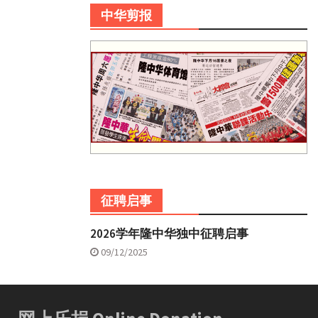
中华剪报
征聘启事
2026学年隆中华独中征聘启事
09/12/2025