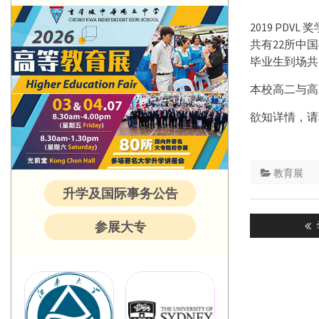
2019 PDV
共有22所中
毕业生到场共
本校高二与高
欲知详情，请联络
教育展
升学及国际事务公告
Post
参展大专
navigatio