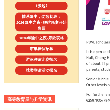
《缘起》
情系隆中，勿忘初衷：
2026 隆中之夜 · 联谊晚宴开始
售票
2026年隆中之夜-筹款表格
PDVL scholarsh
市集摊位招募
It is open to 
Hall, Chong Hw
游泳联谊比赛报名
of about 22 p
parents, stude
球类联谊活动报名
Senior Middle 
Other levels o
For further en
高等教育展与升学资讯
62587935/7946 