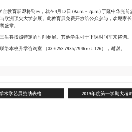
L 奖学金教育展即将到来，就在4月12日 (9a.m. – 2p.m.) 于隆中
国与欧洲顶尖大学参展。此教育展免费开放给公众参与，欢迎家
襄盛举。
三生将按照特定的时间参展。其他学生可于下课时间前来咨询。
本校升学咨询室 （03-6258 7935/7946 ext: 126），谢谢。
Previous
Next
学术学艺展赞助表格
2019年度第一学期大考
n
post:
post: