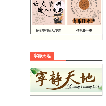
校友资料输入/更新
情系隆中华
寜静天地