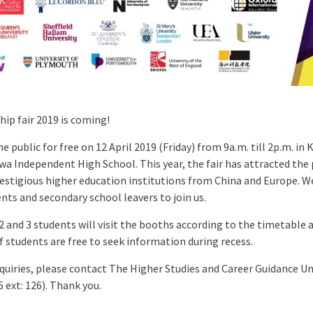
ip fair 2019 is coming!
the public for free on 12 April 2019 (Friday) from 9a.m. till 2p.m. i
a Independent High School. This year, the fair has attracted the 
restigious higher education institutions from China and Europe. 
nts and secondary school leavers to join us.
2 and 3 students will visit the booths according to the timetable 
f students are free to seek information during recess.
quiries, please contact The Higher Studies and Career Guidance Un
ext: 126). Thank you.