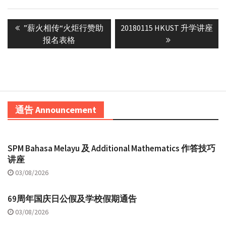
Post
Previous
Next
”薪火相传“火炬行赞助
20180115 HKUST 升学讲座
navigation
post:
post:
报名表格
通告 Announcement
SPM Bahasa Melayu 及 Additional Mathematics 作答技巧
讲座
03/08/2026
69周年国庆日公假及学校假期通告
03/08/2026