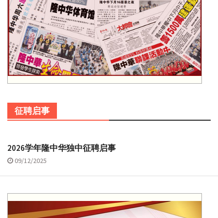
征聘启事
2026学年隆中华独中征聘启事
09/12/2025