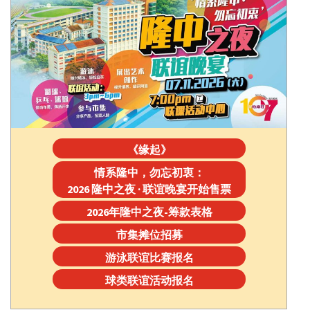
《缘起》
情系隆中，勿忘初衷：
2026 隆中之夜 · 联谊晚宴开始售票
2026年隆中之夜-筹款表格
市集摊位招募
游泳联谊比赛报名
球类联谊活动报名