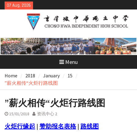
Skip
07 Aug, 2026
to
content
Menu
Home
2018
January
15
”薪火相传“火炬行路线图
”薪火相传“火炬行路线图
15/01/2018
资讯中心 2
火炬行缘起
|
赞助报名表格
|
路线图