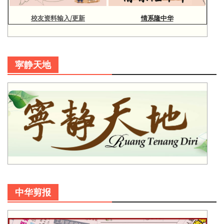
校友资料输入/更新
情系隆中华
寜静天地
中华剪报