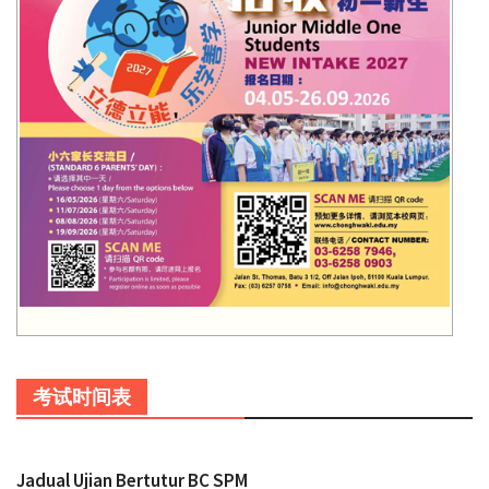
考试时间表
Jadual Ujian Bertutur BC SPM