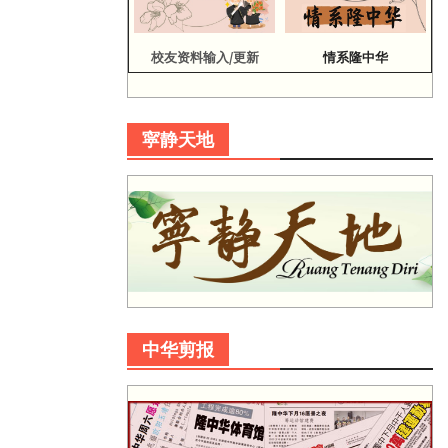
校友资料输入/更新
情系隆中华
寜静天地
中华剪报