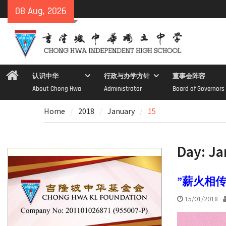
Skip
08 Aug, 2026
to
content
Home
认识中华
行政与办学方针
董事会阵容
About Chong Hwa
Administrator
Board of Governors
Home
2018
January
15
Day:
Ja
”薪火相
15/01/2018