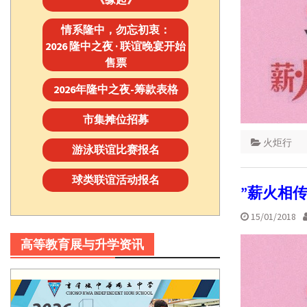
情系隆中，勿忘初衷：
2026 隆中之夜 · 联谊晚宴开始
售票
2026年隆中之夜-筹款表格
市集摊位招募
火炬行
游泳联谊比赛报名
球类联谊活动报名
”薪火相
15/01/2018
高等教育展与升学资讯