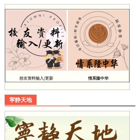
校友资料输入/更新
情系隆中华
寜静天地