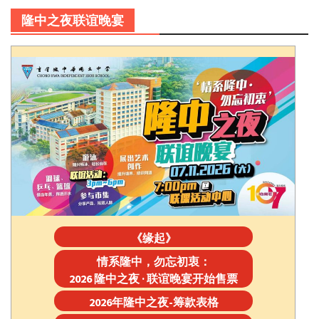
隆中之夜联谊晚宴
《缘起》
情系隆中，勿忘初衷：
2026 隆中之夜 · 联谊晚宴开始售票
2026年隆中之夜-筹款表格