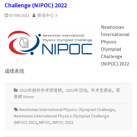
Challenge (NIPOC) 2022
07/04/2022
资讯中心 3
Newtonian
International
Physics
Olympiad
Challenge
(NIPOC) 2022
成绩表现
2022年校外学术荣誉榜
,
2022年活动
,
学术竞赛处
,
荣
誉榜 Honor
Newtonian International Physics Olympiad Challenge
,
Newtonian International Physics Olympiad Challenge
(NIPOC) 2022
,
NIPOC
,
NIPOC 2022