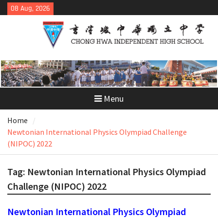
Skip
08 Aug, 2026
to
content
Menu
Home
Newtonian International Physics Olympiad Challenge
(NIPOC) 2022
Tag:
Newtonian International Physics Olympiad
Challenge (NIPOC) 2022
Newtonian International Physics Olympiad