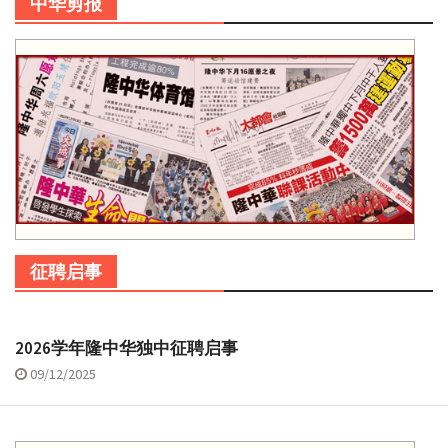
中华剪报
征聘启事
2026学年隆中华独中征聘启事
09/12/2025