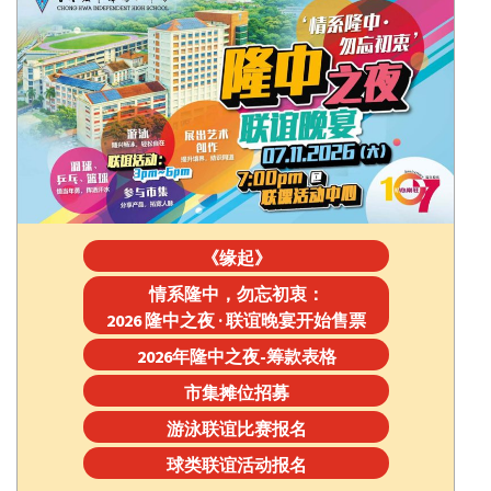
《缘起》
情系隆中，勿忘初衷：
2026 隆中之夜 · 联谊晚宴开始售票
2026年隆中之夜-筹款表格
市集摊位招募
游泳联谊比赛报名
球类联谊活动报名