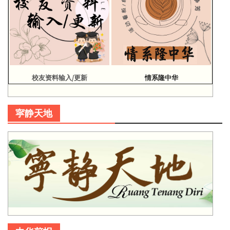
校友资料输入/更新
情系隆中华
寜静天地