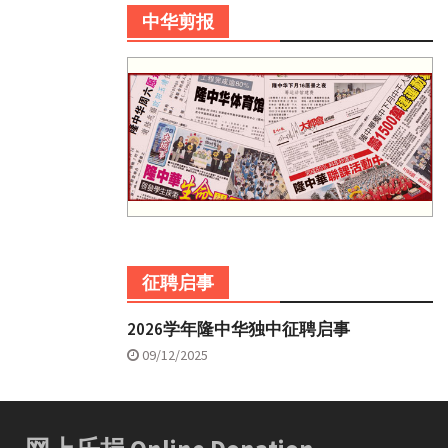
中华剪报
征聘启事
2026学年隆中华独中征聘启事
09/12/2025