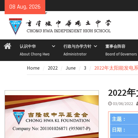
Skip
08 Aug, 2026
to
content
Home
认识中华
行政与办学方针
董事会阵容
About Chong Hwa
Administrator
Board of Governors
Home
2022
June
3
2022年太阳能发电
202
03/06/2022
主题：
日期：