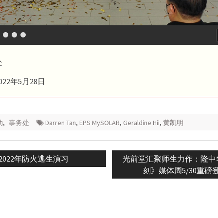
处
22年5月28日
动
,
事务处
Darren Tan
,
EPS MySOLAR
,
Geraldine Hii
,
黄凯明
Previous
Next
2022年防火逃生演习
光前堂汇聚师生力作：隆中
n
post:
post:
刻》媒体周5/30重磅