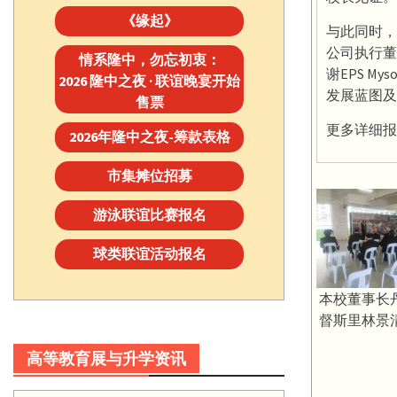
《缘起》
与此同时，
公司执行董事
情系隆中，勿忘初衷：
谢EPS M
2026 隆中之夜 · 联谊晚宴开始
发展蓝图及
售票
更多详细报
2026年隆中之夜-筹款表格
市集摊位招募
游泳联谊比赛报名
球类联谊活动报名
本校董事长
督斯里林景
高等教育展与升学资讯