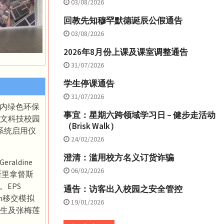
03/08/2026
回教先知穆罕默德诞辰公假通告
03/08/2026
2026年8月份上课及课室调整通告
31/07/2026
学生停课通告
31/07/2026
校内绿色环保
事宜：星期六跨领域学习日 – 健步走活动
人文科技校园
（Brisk Walk）
系统启用仪
24/02/2026
澄清：滥用校方名义订货诈骗
aldine
06/02/2026
斯里拿督斯
。EPS
通告：访客出入校园之安全管控
an移交模拟
19/01/2026
生及张梅莲