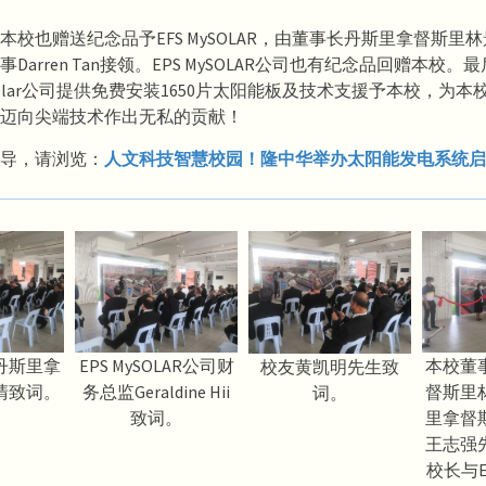
本校也赠送纪念品予EFS MySOLAR，由董事长丹斯里拿督斯里
Darren Tan接领。EPS MySOLAR公司也有纪念品回赠本校。
ysolar公司提供免费安装1650片太阳能板及技术支援予本校，为
迈向尖端技术作出无私的贡献！
导，请浏览：
人文科技智慧校园！隆中华举办太阳能发电系统启
丹斯里拿
本校董
EPS MySOLAR公司财
校友黄凯明先生致
清致词。
督斯里
务总监Geraldine Hii
词。
里拿督
致词。
王志强
校长与EP