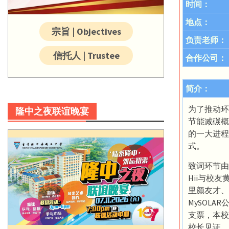
时间：
地点：
宗旨 | Objectives
负责老师：
信托人 | Trustee
合作公司：
简介：
为了推动环
隆中之夜联谊晚宴
节能减碳概
的一大进程
式。
致词环节由本
Hii与校
里颜友才、
MySOLA
支票，本校
校长见证。