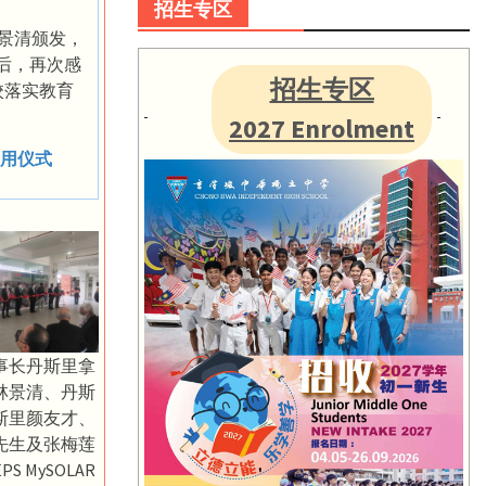
招生专区
林景清颁发，
最后，再次感
招生专区
本校落实教育
2027 Enrolment
用仪式
事长丹斯里拿
林景清、丹斯
斯里颜友才、
先生及张梅莲
S MySOLAR