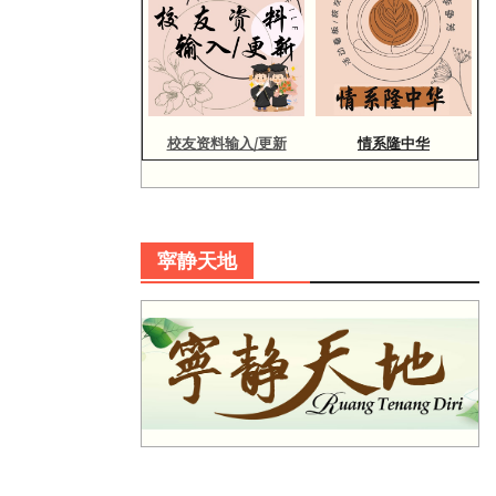
校友资料输入/更新
情系隆中华
寜静天地