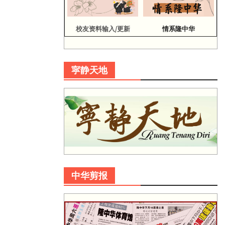
校友资料输入/更新
情系隆中华
寜静天地
中华剪报