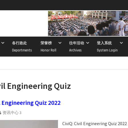
各行政处
荣誉榜
往年活动
登入系统
Departments
Honor Roll
Archives
System Login
vil Engineering Quiz
il Engineering Quiz 2022
资讯中心 3
CiviQ: Civil Engineering Quiz 