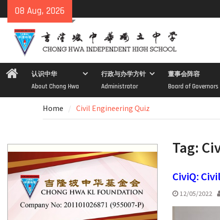
Skip
08 Aug, 2026
to
content
Home
认识中华
行政与办学方针
董事会阵容
About Chong Hwa
Administrator
Board of Governors
Home
Civil Engineering Quiz
Tag:
Ci
CiviQ: Civ
12/05/2022