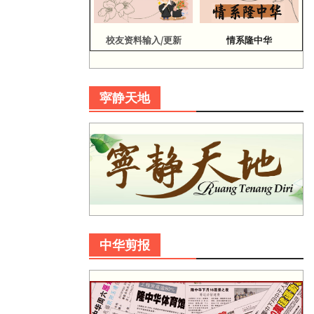
校友资料输入/更新
情系隆中华
寜静天地
中华剪报