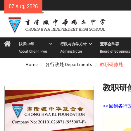
Skip
07 Aug, 2026
to
content
Home
认识中华
行政与办学方针
董事会阵容
About Chong Hwa
Administrator
Board of Governors
Home
各行政处 Departments
教职研修处
教职研
<< 回到各行