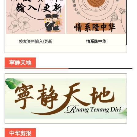
校友资料输入/更新
情系隆中华
寜静天地
中华剪报