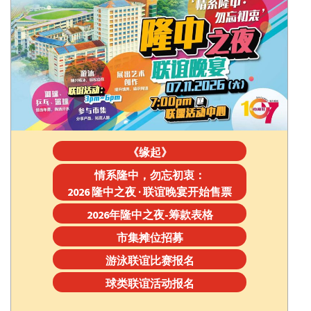
《缘起》
情系隆中，勿忘初衷：
2026 隆中之夜 · 联谊晚宴开始售票
2026年隆中之夜-筹款表格
市集摊位招募
游泳联谊比赛报名
球类联谊活动报名