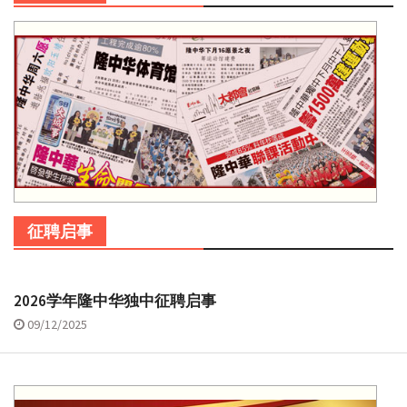
征聘启事
2026学年隆中华独中征聘启事
09/12/2025