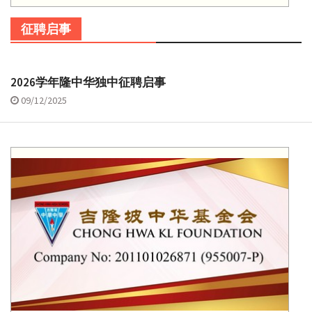
征聘启事
2026学年隆中华独中征聘启事
09/12/2025