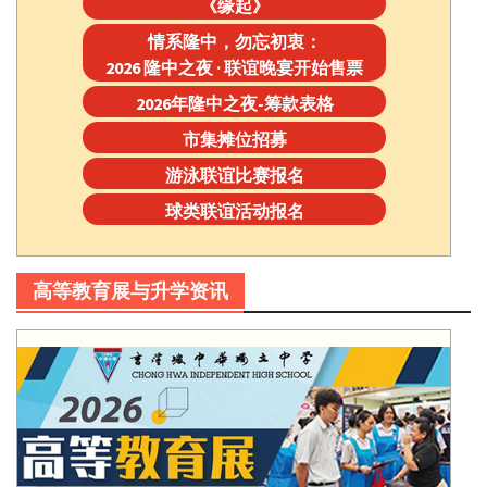
《缘起》
情系隆中，勿忘初衷：
2026 隆中之夜 · 联谊晚宴开始售票
2026年隆中之夜-筹款表格
市集摊位招募
游泳联谊比赛报名
球类联谊活动报名
高等教育展与升学资讯