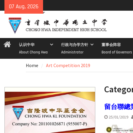
Skip
07 Aug, 2026
to
content
Home
认识中华
行政与办学方针
董事会阵容
About Chong Hwa
Administrator
Board of Governors
Home
Art Competition 2019
Catego
留台聯總
25/01/2019