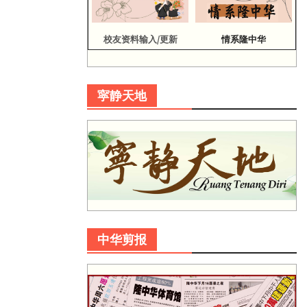
校友资料输入/更新
情系隆中华
寜静天地
中华剪报