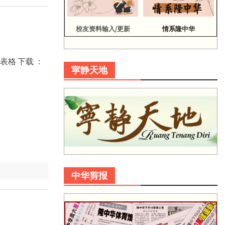
校友资料输入/更新
情系隆中华
名表格 下载 ：
寜静天地
中华剪报