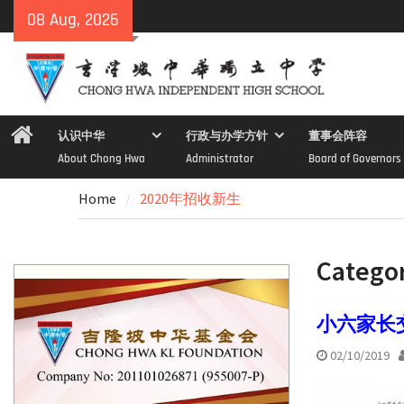
Skip
08 Aug, 2026
to
content
Home
认识中华
行政与办学方针
董事会阵容
About Chong Hwa
Administrator
Board of Governors
Home
2020年招收新生
Catego
小六家长
02/10/2019