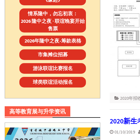
情系隆中，勿忘初衷：
2026 隆中之夜 · 联谊晚宴开始
售票
2026年隆中之夜-筹款表格
市集摊位招募
游泳联谊比赛报名
球类联谊活动报名
2020年
高等教育展与升学资讯
2020新
01/10/2019