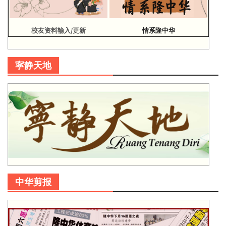
校友资料输入/更新
情系隆中华
寜静天地
中华剪报