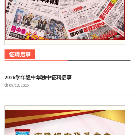
征聘启事
2026学年隆中华独中征聘启事
09/12/2025