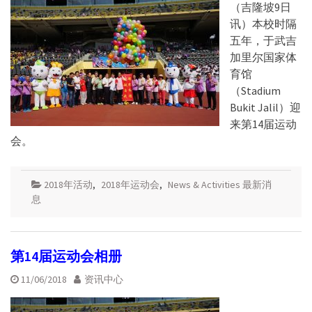
（吉隆坡9日
讯）本校时隔
五年，于武吉
加里尔国家体
育馆
（Stadium
Bukit Jalil）迎
来第14届运动
会。
2018年活动
,
2018年运动会
,
News & Activities 最新消
息
第14届运动会相册
11/06/2018
资讯中心