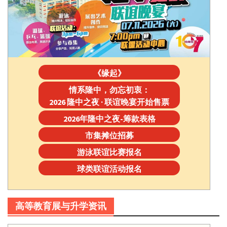
《缘起》
情系隆中，勿忘初衷：
2026 隆中之夜 · 联谊晚宴开始售票
2026年隆中之夜-筹款表格
市集摊位招募
游泳联谊比赛报名
球类联谊活动报名
高等教育展与升学资讯